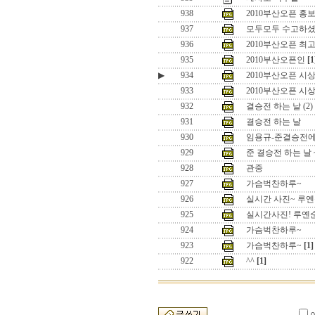
938
2010부산오픈 홍보
937
모두모두 수고하
936
2010부산오픈 최고
935
2010부산오픈인
[1
▶
934
2010부산오픈 시상
933
2010부산오픈 시상
932
결승전 하는 날 (2)
931
결승전 하는 날
930
임용규-준결승전
929
준 결승전 하는 날 
928
관중
927
가슴벅찬하루~
926
실시간 사진~ 루
925
실시간사진! 루옌
924
가슴벅찬하루~
923
가슴벅찬하루~
[1]
922
^^
[1]