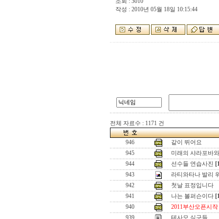
조회 : 3010
작성 : 2010년 05월 18일 10:15:44
전체 자료수 : 1171 건
946
같이 뛰어요
945
미래의 샤라포바와
944
선수들 연습사진
[
943
라티와타나 발리 
942
첫날 표정입니다
941
나는 볼퍼슨이다
[
940
2011부산오픈시작
939
테사모 식구들