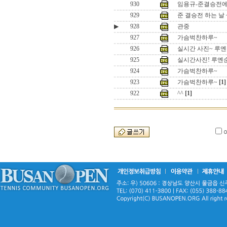
930
임용규-준결승전
929
준 결승전 하는 날 
▶
928
관중
927
가슴벅찬하루~
926
실시간 사진~ 루
925
실시간사진! 루옌
924
가슴벅찬하루~
923
가슴벅찬하루~
[1]
922
^^
[1]