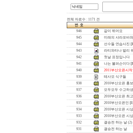
전체 자료수 : 1171 건
946
같이 뛰어요
945
미래의 샤라포바와
944
선수들 연습사진
[
943
라티와타나 발리 
942
첫날 표정입니다
941
나는 볼퍼슨이다
[
940
2011부산오픈시작
939
테사모 식구들
938
2010부산오픈 홍보
937
모두모두 수고하
936
2010부산오픈 최고
935
2010부산오픈인
[1
934
2010부산오픈 시상
933
2010부산오픈 시상
932
결승전 하는 날 (2)
931
결승전 하는 날