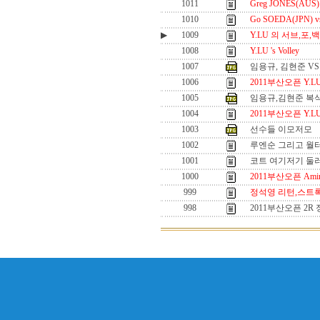
1011
Greg JONES(AU
1010
Go SOEDA(JPN) vs
▶
1009
Y.LU 의 서브,포
1008
Y.LU 's Volley
1007
임용규, 김현준 V
1006
2011부산오픈 Y.LU
1005
임용규,김현준 복
1004
2011부산오픈 Y.LU
1003
선수들 이모저모
1002
루엔순 그리고 월터
1001
코트 여기저기 둘러
1000
2011부산오픈 Ami
999
정석영 리턴,스트록
998
2011부산오픈 2R 