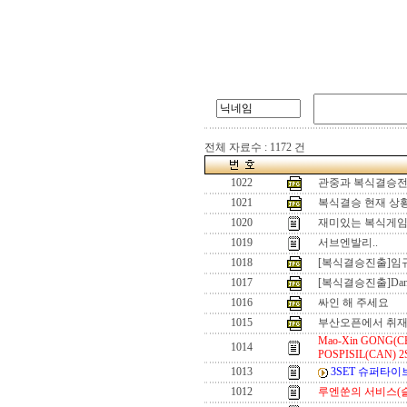
전체 자료수 : 1172 건
1022
관중과 복식결승
1021
복식결승 현재 상
1020
재미있는 복식게
1019
서브엔발리..
1018
[복식결승진출]임
1017
[복식결승진출]Dan
1016
싸인 해 주세요
1015
부산오픈에서 취재
Mao-Xin GONG(CHN
1014
POSPISIL(CAN) 
1013
3SET 슈퍼타
1012
루엔쑨의 서비스(