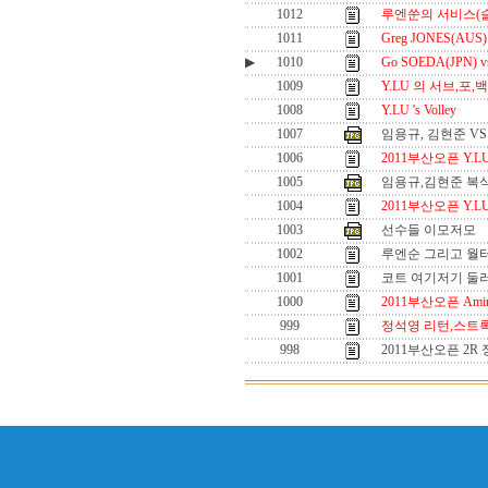
1012
루엔쑨의 서비스(
1011
Greg JONES(AU
▶
1010
Go SOEDA(JPN) vs
1009
Y.LU 의 서브,포
1008
Y.LU 's Volley
1007
임용규, 김현준 V
1006
2011부산오픈 Y.LU
1005
임용규,김현준 복
1004
2011부산오픈 Y.LU
1003
선수들 이모저모
1002
루엔순 그리고 월터
1001
코트 여기저기 둘러
1000
2011부산오픈 Ami
999
정석영 리턴,스트록
998
2011부산오픈 2R 