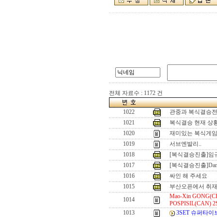
전체 자료수 : 1172 건
1022
관중과 복식결승
1021
복식결승 현재 상
1020
재미있는 복식게
1019
서브엔발리..
1018
[복식결승진출]임
1017
[복식결승진출]Dan
1016
싸인 해 주세요
1015
부산오픈에서 취재
Mao-Xin GONG(CHN
1014
POSPISIL(CAN) 
1013
3SET 슈퍼타