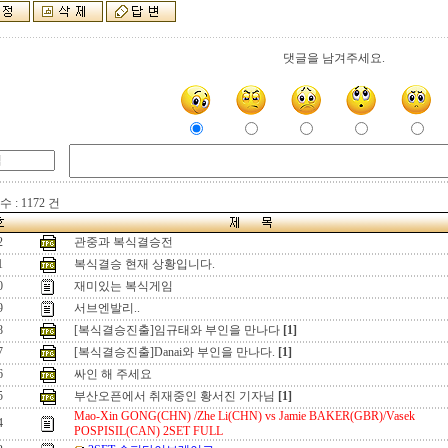
댓글을 남겨주세요.
 : 1172 건
2
관중과 복식결승전
1
복식결승 현재 상황입니다.
0
재미있는 복식게임
9
서브엔발리..
8
[복식결승진출]임규태와 부인을 만나다
[1]
7
[복식결승진출]Danai와 부인을 만나다.
[1]
6
싸인 해 주세요
5
부산오픈에서 취재중인 황서진 기자님
[1]
Mao-Xin GONG(CHN) /Zhe Li(CHN) vs Jamie BAKER(GBR)/Vasek
4
POSPISIL(CAN) 2SET FULL