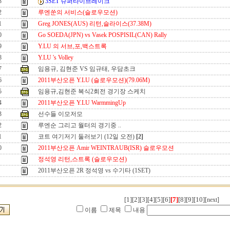
3
3SET 슈퍼타이브레이크
2
루엔쑨의 서비스(슬로우모션)
1
Greg JONES(AUS) 리턴,슬라이스(37.38M)
0
Go SOEDA(JPN) vs Vasek POSPISIL(CAN) Rally
9
Y.LU 의 서브,포,백스트록
8
Y.LU 's Volley
7
임용규, 김현준 VS 임규태, 우담초크
6
2011부산오픈 Y.LU (슬로우모션)(79.06M)
5
임용규,김현준 복식2회전 경기장 스케치
4
2011부산오픈 Y.LU WarmmingUp
3
선수들 이모저모
2
루엔순 그리고 월터의 경기중 ..
1
코트 여기저기 둘러보기 (12일 오전)
[2]
0
2011부산오픈 Amir WEINTRAUB(ISR) 슬로우모션
정석영 리턴,스트록 (슬로우모션)
2011부산오픈 2R 정석영 vs 수기타 (1SET)
[1]
[2]
[3]
[4]
[5]
[6]
[7]
[8]
[9]
[10]
[next]
이름
제목
내용