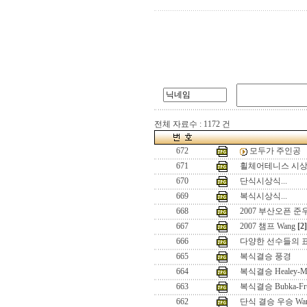
전체 자료수 : 1172 건
672
모두가 주인공
671
휠체어테니스 시상식
670
단식시상식...
669
복식시상식...
668
2007 부산오픈 준우
667
2007 챔프 Wang
[2]
666
다양한 선수들의 
665
복식결승 풍경
664
복식결승 Healey-Me
663
복식결승 Bubka-Fru
662
단식 결승 우승 Wa