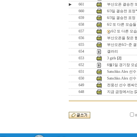
▶
661
부산오픈 결승전 또
660
6/3일 결승전 표정*
659
6/3일 결승전 표정
658
6/2 또 다른 모습들
657
6/2 또 다른 모
656
부산오픈을 찾은 
655
부산오픈6/2~준 
654
갤러리
653
3 girls
[2]
652
6월1일 경기장 모
651
Satschko.Alex 선수
650
Satschko.Alex 선수
649
전웅선 선수 펜싸
648
지금 금정에서는
[