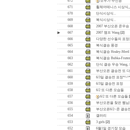
672
모두가 주인공
671
휠체어테니스 시상식,,
670
단식시상식...
669
복식시상식...
668
2007 부산오픈 준우승 V
▶
667
2007 챔프 Wang
[2]
666
다양한 선수들의 표정
665
복식결승 풍경
664
복식결승 Healey-Mertl
663
복식결승 Bubka-Frutte
662
단식 결승 우승 Wang,
661
부산오픈 결승전 또 다
660
6/3일 결승전 표정*^^*
659
6/3일 결승전 표정
658
6/2 또 다른 모습들
657
6/2 또 다른 모습들
656
부산오픈을 찾은 웹님
655
부산오픈6/2~준 결승
654
갤러리
653
3 girls
[2]
652
6월1일 경기장 모습