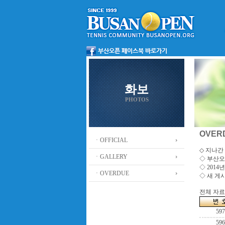
화보
PHOTOS
OVER
ㆍOFFICIAL
◇ 지나간 
ㆍGALLERY
◇
부산오
◇ 201
ㆍOVERDUE
◇ 새 게
전체 자료수
597
596