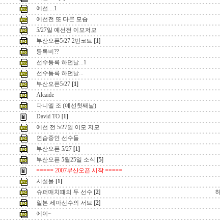
예선....1
예선전 또 다른 모습
5/27일 예선전 이모저모
부산오픈5/27 2번코트
[1]
등록비??
선수등록 하던날...1
선수등록 하던날...
부산오픈5/27
[1]
Alcaide
다니엘 조 (예선첫째날)
David TO
[1]
예선 전 5/27일 이모 저모
연습중인 선수들
부산오픈 5/27
[1]
부산오픈 5월25일 소식
[5]
===== 2007부산오픈 시작 =====
시설물
[1]
슈퍼매치때의 두 선수
[2]
일본 세마선수의 서브
[2]
에이~