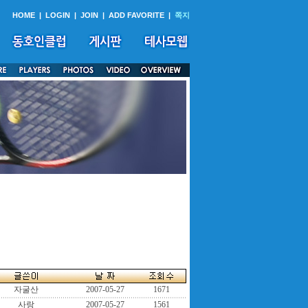
HOME
|
LOGIN
|
JOIN
|
ADD FAVORITE
|
쪽지
자굴산
2007-05-27
1671
사랑
2007-05-27
1561