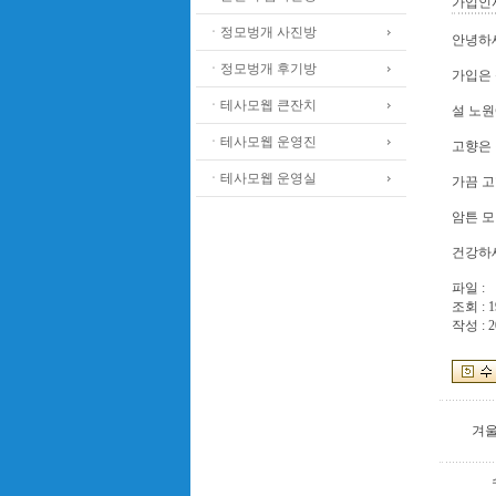
가입인
ㆍ정모벙개 사진방
안녕하세
ㆍ정모벙개 후기방
가입은 
ㆍ테사모웹 큰잔치
설 노원
ㆍ테사모웹 운영진
고향은 
ㆍ테사모웹 운영실
가끔 고
암튼 모
건강하세
파일 :
조회 : 1
작성 : 2
겨