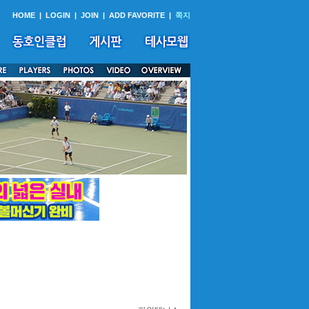
HOME
|
LOGIN
|
JOIN
|
ADD FAVORITE
|
쪽지