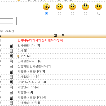
 : 2626 건
지
인사나누기
하시기 전에 필독^^*[86]
6
인사올립니다..
[3]
5
인사
[1]
4
인사
[2]
3
인사올립니다```
[4]
2
신입회원 인사올립니다
[7]
1
가입인사 드립니다
[9]
0
인사올립니다.
[4]
9
가입인사드립니다~
[5]
8
가입인사...^.^
[4]
7
가입인사
[4]
6
가입인사 드립니다.
[4]
5
안녕하십니까?
[4]