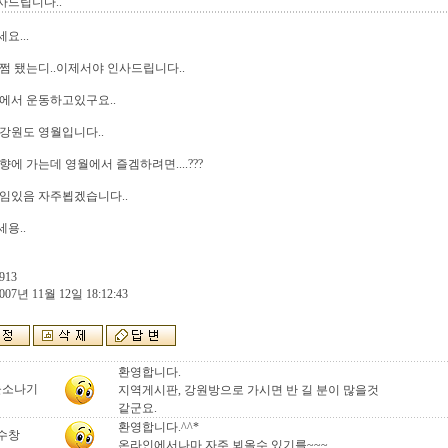
사드립니다..
요...
쩜 됐는디..이제서야 인사드립니다..
에서 운동하고있구요..
강원도 영월입니다..
향에 가는데 영월에서 즐겜하려면....???
임있음 자주뵙겠습니다..
용..
913
007년 11월 12일 18:12:43
환영합니다.
울소나기
지역게시판, 강원방으로 가시면 반 길 분이 많을것
같군요.
환영합니다.^^*
수창
온라인에서나마 자주 뵈올수 있기를~~~