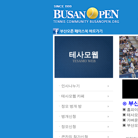
테사모웹
TESAMO WEB
ㆍ인사나누기
ㆍ테사모웹 카페
⊙ 부
ㆍ정모 벙개 방
▣ 홈피
▣ 테사모
ㆍ벙개신청
▣ 가벼운
▣ 부산오
ㆍ정모신청
ㆍ큰잔치 참가신청