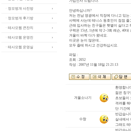
가입인사 드립니다.
ㆍ정모벙개 사진방
안녕하십니까?
저는 전남 영광에서 직장에 다니고 있는
ㆍ정모벙개 후기방
사택에 사는데 테니스 동호인이 점점 줄
근래 입사하는 친구들은 햇볕이 싫다고 하
ㆍ테사모웹 큰잔치
구력은 15년, 1년에 약 2~3회 레슨, 40대
겨울이 바짝 다가 왔네요.
ㆍ테사모웹 운영진
이곳은 눈이 많은데..
모두 즐테 하시고 건강하십시요.
ㆍ테사모웹 운영실
파일 :
조회 : 2052
작성 : 2007년 11월 18일 21:21:13
환영합니다
젊은 칭구
겨울소나기
초보들이 
격려를 해
단 기간에 
반갑습니다.
수창
실내에서 
그래도 테
반갑습니다