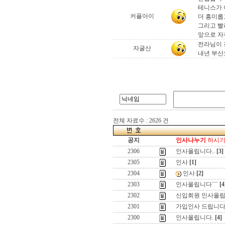
테니스가 
커플아이
더 흥미롭
그리고 빨
앞으로 자주
전라님이 
자굴산
내년 부산
전체 자료수 : 2626 건
공지
인사나누기
하시기 
2306
인사올립니다..
[3]
2305
인사
[1]
2304
인사
[2]
2303
인사올립니다```
[4
2302
신입회원 인사올
2301
가입인사 드립니
2300
인사올립니다.
[4]