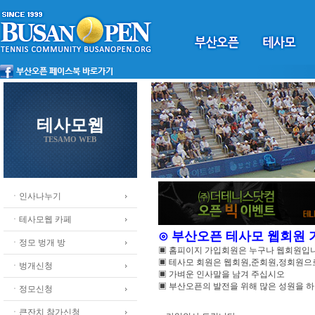
테사모웹
TESAMO WEB
ㆍ인사나누기
ㆍ테사모웹 카페
⊙ 부산오픈 테사모 웹회원
ㆍ정모 벙개 방
▣ 홈피이지 가입회원은 누구나 웹회원입
▣ 테사모 회원은 웹회원,준회원,정회원
ㆍ벙개신청
▣ 가벼운 인사말을 남겨 주십시오
▣ 부산오픈의 발전을 위해 많은 성원을 
ㆍ정모신청
ㆍ큰잔치 참가신청