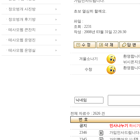
가입인사드립니다.
ㆍ정모벙개 사진방
초보 열심히 할께요.
ㆍ정모벙개 후기방
파일 :
조회 : 2231
ㆍ테사모웹 큰잔치
작성 : 2008년 03월 31일 22:26:30
ㆍ테사모웹 운영진
ㆍ테사모웹 운영실
환영합니다
겨울소나기
뉘시온지요
환영합니다
수창
전체 자료수 : 2626 건
공지
인사나누기
하시기 
2346
가입인사드립니다
2345
가입했어요 ^^
[2]