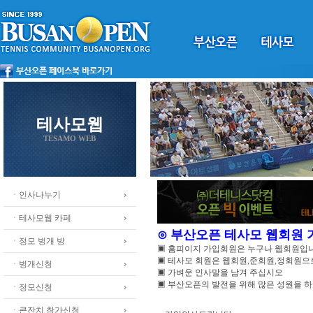
테사모웹
TESAMO WEB
ㆍ인사나누기
ㆍ테사모웹 카페
⊙ 부산오픈 테사모 웹회원
ㆍ정모 벙개 방
▣ 홈피이지 가입회원은 누구나 웹회원입
▣ 테사모 회원은 웹회원,준회원,정회원
ㆍ벙개신청
▣ 가벼운 인사말을 남겨 주십시오
▣ 부산오픈의 발전을 위해 많은 성원을 
ㆍ정모신청
ㆍ큰잔치 참가신청