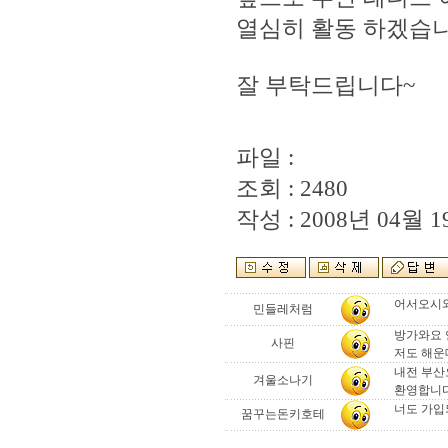
열심히 활동 하겠습니
잘 부탁드립니다~
파일 :
조회 : 2480
작성 : 2008년 04월 19
어서오시와요.
민들레처럼
방가와요 
사핀
저도 해운
내전 부산
겨울소나기
환영합니다.
너도 가입
꿈꾸는돈키호테