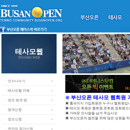
테사모웹
TESAMO WEB
ㆍ인사나누기
ㆍ테사모웹 카페
⊙ 부산오픈 테사모 웹회원
ㆍ정모 벙개 방
▣ 홈피이지 가입회원은 누구나 웹회원입
▣ 테사모 회원은 웹회원,준회원,정회원
ㆍ벙개신청
▣ 가벼운 인사말을 남겨 주십시오
▣ 부산오픈의 발전을 위해 많은 성원을 
ㆍ정모신청
ㆍ큰잔치 참가신청