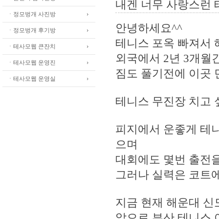
내겐 너무 사랑스런
ㆍ정모벙개 사진방
안녕하세요^^
ㆍ정모벙개 후기방
테니스 포옥 빠져서 
ㆍ테사모웹 큰잔치
외국에서 2년 3개월
ㆍ테사모웹 운영진
짐도 풀기전에 이곳 
ㆍ테사모웹 운영실
테니스 무진장 치고 싶
피지에서 운좋게 테
으며
대회에도 몇번 출전을
그러나 실력은 코트에
지금 현재 해운대 신
앞으로 부산 테니스 