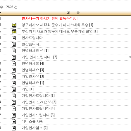
 : 2626 건
지
인사나누기
하시기 전에 필독^^*[86]
6
양구테사모 제13회 군수기 테니스대회 우승
[1]
5
부산의 테사모와 양구의 테사모 우승기념 촬영
[1]
4
인사드립니다.
3
반갑습니다_..
2
안녕하세요 ^^
[1]
1
가입 인사드립니다..
[2]
0
안녕하세요
[4]
9
안녕하세요
[3]
8
가입인사^^
[3]
7
안녕하세요
[1]
6
가입
[1]
5
가입인사드립니다
[1]
4
가입인사 드려요.^^
[3]
3
가입인사드립니다
[4]
2
가입인사드립니다
[3]
1
테니스를 사람
0
가입인사염ㅋ
[2]