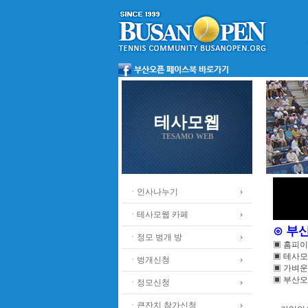
테사모웹
TESAMO WEB
ㆍ인사나누기
ㆍ테사모웹 카페
⊙ 부
ㆍ정모 벙개 방
▣ 홈피
▣ 테사모
ㆍ벙개신청
▣ 가벼운
▣ 부산오
ㆍ정모신청
ㆍ큰잔치 참가신청