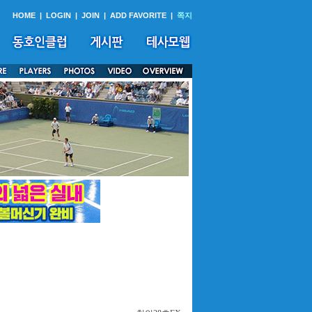
HOME
|
LOGIN
|
JOIN
|
ADD FAVORITE
|
쪽지