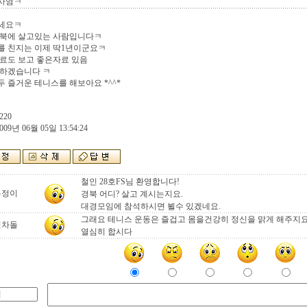
사염ㅋ
세요ㅋ
경북에 살고있는 사람입니다ㅋ
를 친지는 이제 딱1년이군요ㅋ
료도 보고 좋은자료 있음
 하겠습니다 ㅋ
 즐거운 테니스를 해보아요 *^^*
220
009년 06월 05일 13:54:24
철인 28호FS님 환영합니다!
우정이
경북 어디? 살고 계시는지요.
대경모임에 참석하시면 뵐수 있겠네요.
그래요 테니스 운동은 즐겁고 몸을건강히 정신을 맑게 해주지
이차돌
열심히 합시다