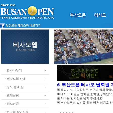
테사모웹
TESAMO WEB
ㆍ인사나누기
ㆍ테사모웹 카페
⊙ 부산오픈 테사모 웹회원
ㆍ정모 벙개 방
▣ 홈피이지 가입회원은 누구나 웹회원입
▣ 테사모 회원은 웹회원,준회원,정회원
ㆍ벙개신청
▣ 가벼운 인사말을 남겨 주십시오
▣ 부산오픈의 발전을 위해 많은 성원을 
ㆍ정모신청
ㆍ큰잔치 참가신청