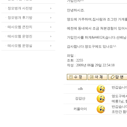
가입인사^^
ㆍ정모벙개 사진방
안녕하시죠.
ㆍ정모벙개 후기방
영도에 거주하며,집사람과 조그만 가게
ㆍ테사모웹 큰잔치
예전에 동네에서 조금 쳐본경험이 있어
ㆍ테사모웹 운영진
가입인사를 하게&#46124;습니다.선배
ㆍ테사모웹 운영실
감사합니다.영도구에도 있나요^^
파일 :
조회 : 2255
작성 : 2009년 06월 29일 22:54:18
반갑습니다
cdh
영도구에서 
강감산
메롱1님,
반갑습니다
커플아이
조만간 함께