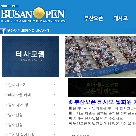
테사모웹
TESAMO WEB
ㆍ인사나누기
ㆍ테사모웹 카페
⊙ 부산오픈 테사모 웹회원
ㆍ정모 벙개 방
▣ 홈피이지 가입회원은 누구나 웹회원입
▣ 테사모 회원은 웹회원,준회원,정회원
ㆍ벙개신청
▣ 가벼운 인사말을 남겨 주십시오
▣ 부산오픈의 발전을 위해 많은 성원을 
ㆍ정모신청
ㆍ큰잔치 참가신청