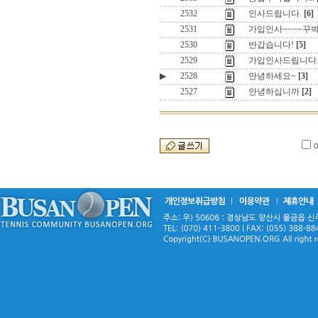
2532
인사드립니다.
[6]
2531
가입인사~~~~꾸
2530
반갑습니다!
[5]
2529
가입인사드립니다
▶
2528
안녕하세요~
[3]
2527
안녕하십니까
[2]