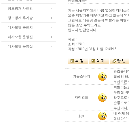
안녕하세요~
ㆍ정모벙개 사진방
저는 서울지역에서 나름 열심히 테니스 
요즘 백발리를 배우려고 하고 있는데 역
ㆍ정모벙개 후기방
그런대로 되는것 같은데 백발리는 어떻
많은 조언 부탁드려요~~
ㆍ테사모웹 큰잔치
만나서 반갑습니다..
ㆍ테사모웹 운영진
파일 :
조회 : 2519
ㆍ테사모웹 운영실
작성 : 2010년 08월 11일 12:45:15
반갑습니다
겨울소나기
열심히 하
부산오픈 
백발리는요
우리집 비
자이안트
라켓으로 
손등으로 
부산이나,
네 어제 레
juju
합니다^^