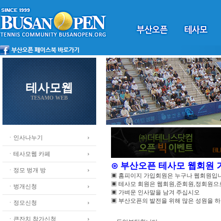
테사모웹
TESAMO WEB
ㆍ인사나누기
ㆍ테사모웹 카페
⊙ 부산오픈 테사모 웹회원
ㆍ정모 벙개 방
▣ 홈피이지 가입회원은 누구나 웹회원입
▣ 테사모 회원은 웹회원,준회원,정회원
ㆍ벙개신청
▣ 가벼운 인사말을 남겨 주십시오
▣ 부산오픈의 발전을 위해 많은 성원을 
ㆍ정모신청
ㆍ큰잔치 참가신청