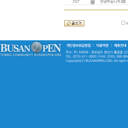
2527
안녕하십니까
[2]