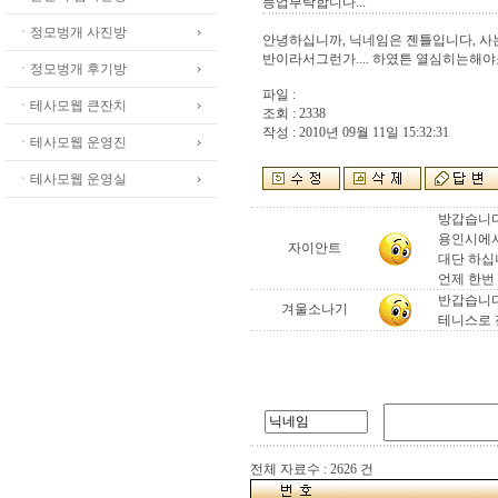
등업부탁합니다...
ㆍ정모벙개 사진방
안녕하십니까, 닉네임은 젠틀입니다, 
반이라서그런가.... 하였튼 열심히는해야죠
ㆍ정모벙개 후기방
파일 :
ㆍ테사모웹 큰잔치
조회 : 2338
작성 : 2010년 09월 11일 15:32:31
ㆍ테사모웹 운영진
ㆍ테사모웹 운영실
방갑습니다
용인시에서
자이안트
대단 하십
언제 한번
반갑습니다
겨울소나기
테니스로 
전체 자료수 : 2626 건