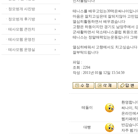
인사올립니다
ㆍ정모벙개 사진방
테니스를 배우고있는39먹은싸나이입니
마음은 잘치고싶은데 잘되지않아 고민
ㆍ정모벙개 후기방
열심히활동하면서 배우겠습니다
고향은 하동이지만 경기도 남양주에서 
ㆍ테사모웹 큰잔치
군새활하면서 덕소테니스클럽 회원으로
테니스는 정말매력있는운동입니다 그매
ㆍ테사모웹 운영진
열심히배워서 고향에서도 치고싶습니다
ㆍ테사모웹 운영실
잘부탁드립니다
파일 :
조회 : 2294
작성 : 2011년 01월 12일 15:54:59
환영합니다
테돌이
싸나이, 
온라인에서
웹카페에도
반갑습니다
대빵
자주 뵙기