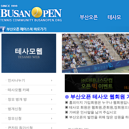
테사모웹
TESAMO WEB
ㆍ인사나누기
ㆍ테사모웹 카페
⊙ 부산오픈 테사모 웹회원
ㆍ정모 벙개 방
▣ 홈피이지 가입회원은 누구나 웹회원입
▣ 테사모 회원은 웹회원,준회원,정회원
ㆍ벙개신청
▣ 가벼운 인사말을 남겨 주십시오
▣ 부산오픈의 발전을 위해 많은 성원을 
ㆍ정모신청
ㆍ큰잔치 참가신청