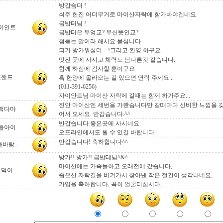
방갑슴더 !
쇠주 한잔 어더무거로 마이산자락에 함가바야겐네요.
금밥터님 !
이안트
금밥터은 무엉교? 무신뜻인교?
첨듣는 말이라 해서요 묻심니다.
되기 방가워심더....!그리고 환영 하구요....
멋진 곳에 사시고 체력도 남다른것 같습니다.
함께 하심에 감사할 뿐이구요
포핸드
혹 한양에 올라오는 길 있으면 연락 주세요...
(011-391-6256)
자이안트님 마이산 자락에 갈때는 함께 하가주요...
진안 마이산엔 세번을 가봤습니다만 갈때마다 신비한 느낌을 
백다마
어서 오세요. 반갑습니다.^^
반갑습니다.좋은곳에 사시네요.
플아이
오프라인에서도 뵐 수 있길 바랍니다.
반갑습니다! 축하합니다^^
바람..
방가!! 방가!! 금밥테님^&^
마이산에는 가족들하고 오래전에 갔습니다,
만덕이
좁은산 자락길을 비켜가서 찾아낸 작은 절간이 생각나네요,
가입을 축하합니다, 꼭히 얼굴터십시다,