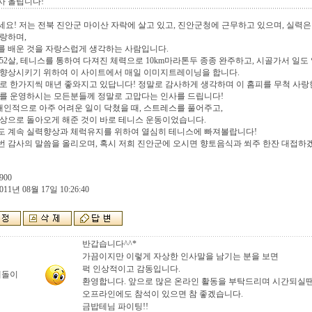
사 올립니다!
요! 저는 전북 진안군 마이산 자락에 살고 있고, 진안군청에 근무하고 있으며, 실력
랑하며,
를 배운 것을 자랑스럽게 생각하는 사람입니다.
52살, 테니스를 통하여 다져진 체력으로 10km마라톤두 종종 완주하고, 시골가서 일도
 향상시키기 위하여 이 사이트에서 매일 이미지트레이닝을 합니다.
로 한가지씩 매년 좋와지고 있답니다! 정말로 감사하게 생각하며 이 홈피를 무척 사랑
피를 운영하시는 모든분들께 정말로 고맙다는 인사를 드립니다!
개인적으로 아주 어려운 일이 닥쳤을 때, 스트레스를 풀어주고,
상으로 돌아오게 해준 것이 바로 테니스 운동이었습니다.
도 계속 실력향상과 체럭유지를 위하여 열심히 테니스에 빠져볼랍니다!
 감사의 말씀을 올리오며, 혹시 저희 진안군에 오시면 향토음식과 쐬주 한잔 대접하겠습니다. 서
900
011년 08월 17일 10:26:40
반갑습니다^^*
가끔이지만 이렇게 자상한 인사말을 남기는 분을 보면
퍽 인상적이고 감동입니다.
테돌이
환영합니다. 앞으로 많은 온라인 활동을 부탁드리며 시간되실
오프라인에도 참석이 있으면 참 좋겠습니다.
금밥테님 파이팅!!