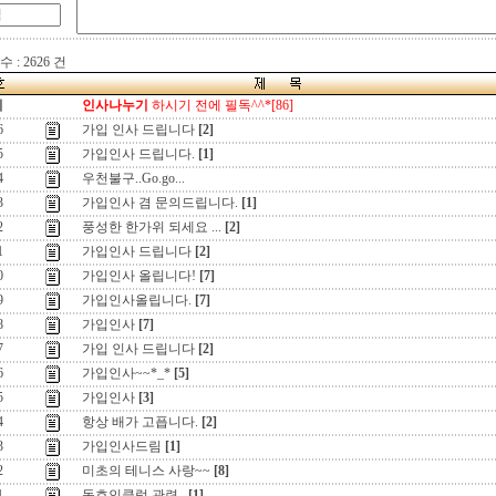
 : 2626 건
지
인사나누기
하시기 전에 필독^^*[86]
6
가입 인사 드립니다
[2]
5
가입인사 드립니다.
[1]
4
우천불구..Go.go...
3
가입인사 겸 문의드립니다.
[1]
2
풍성한 한가위 되세요 ...
[2]
1
가입인사 드립니다
[2]
0
가입인사 올립니다!
[7]
9
가입인사올립니다.
[7]
8
가입인사
[7]
7
가입 인사 드립니다
[2]
6
가입인사~~*_*
[5]
5
가입인사
[3]
4
항상 배가 고픕니다.
[2]
3
가입인사드림
[1]
2
미초의 테니스 사랑~~
[8]
1
동호인클럽 관련..
[1]