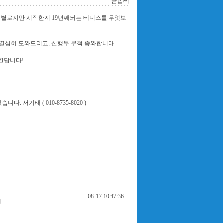
금밥테
은 별로지만 시작한지 19년째되는 테니스를 무엇보
 열심히 도와드리고, 산행두 무척 좋와합니다.
한답니다!
기태 ( 010-8735-8020 )
08-17 10:47:36
땐