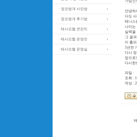
가입인
ㆍ정모벙개 사진방
안녕하세
다도 사
ㆍ정모벙개 후기방
테니스
나이는 
ㆍ테사모웹 큰잔치
실력을
그 결과
ㆍ테사모웹 운영진
이 홈
5년전 
ㆍ테사모웹 운영실
다시 정
앞으로
다시한번
파일 :
조회 : 1
작성 : 2