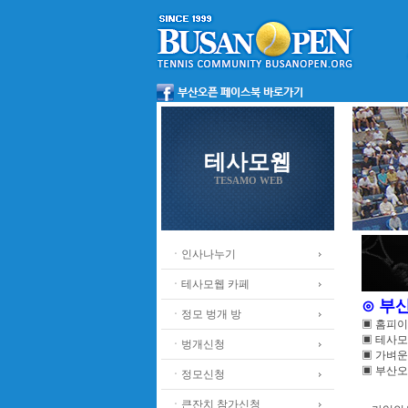
테사모웹
TESAMO WEB
ㆍ인사나누기
ㆍ테사모웹 카페
⊙ 부
ㆍ정모 벙개 방
▣ 홈피
▣ 테사모
ㆍ벙개신청
▣ 가벼운
▣ 부산오
ㆍ정모신청
ㆍ큰잔치 참가신청