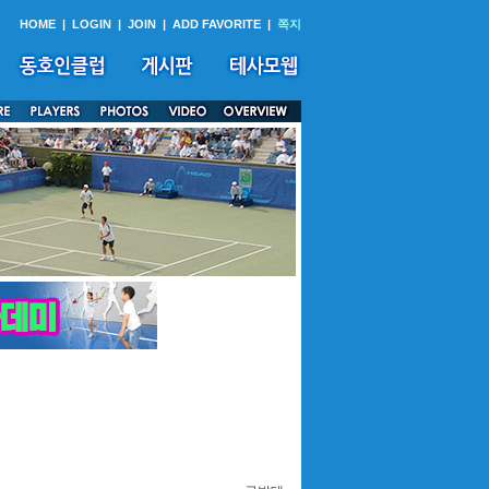
HOME
|
LOGIN
|
JOIN
|
ADD FAVORITE
|
쪽지