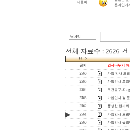
테돌이
온라인에서
전체 자료수 : 2626 건
공지
인사나누기
하시
2566
가입 인사 드
2565
가입인사 드립
2564
우천불구..Go.go
2563
가입인사 겸 
2562
풍성한 한가위 되
▶
2561
가입인사 드립
2560
가입인사 올립