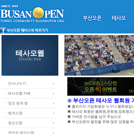
테사모웹
TESAMO WEB
ㆍ인사나누기
ㆍ테사모웹 카페
⊙ 부산오픈 테사모 웹회원
ㆍ정모 벙개 방
▣ 홈피이지 가입회원은 누구나 웹회원입
▣ 테사모 회원은 웹회원,준회원,정회원
ㆍ벙개신청
▣ 가벼운 인사말을 남겨 주십시오
▣ 부산오픈의 발전을 위해 많은 성원을 
ㆍ정모신청
ㆍ큰잔치 참가신청