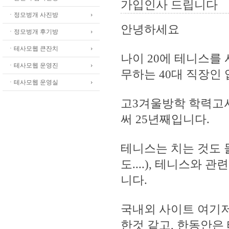
가입인사 드립니다
ㆍ정모벙개 사진방
안녕하세요
ㆍ정모벙개 후기방
ㆍ테사모웹 큰잔치
나이 20에 테니스를
ㆍ테사모웹 운영진
무하는 40대 직장인 
ㆍ테사모웹 운영실
고3겨울방학 학력고
써 25년째입니다.
테니스는 치는 것도 
도....), 테니스와
니다.
국내외 사이트 여기저
한것 같고, 한동안은 테