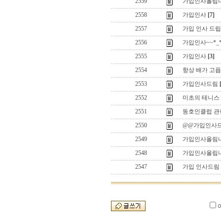
2559
가입인사올립니
2558
가입인사
[7]
2557
가입 인사 드
2556
가입인사~~*_
2555
가입인사
[3]
2554
항상 배가 고픕
2553
가입인사드림
2552
미초의 테니스 
2551
동호인클럽 관련
2550
@@가입인사
2549
가입인사올림
2548
가입인사올립
2547
가입 인사드림