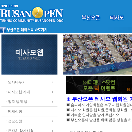
테사모웹
TESAMO WEB
ㆍ인사나누기
ㆍ테사모웹 카페
⊙ 부산오픈 테사모 웹회원
ㆍ정모 벙개 방
▣ 홈피이지 가입회원은 누구나 웹회원입
▣ 테사모 회원은 웹회원,준회원,정회원
ㆍ벙개신청
▣ 가벼운 인사말을 남겨 주십시오
▣ 부산오픈의 발전을 위해 많은 성원을 
ㆍ정모신청
ㆍ큰잔치 참가신청