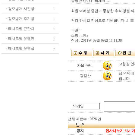
풍성한 한가위 되세요 ...
ㆍ정모벙개 사진방
회원 여러분 즐겁고 풍성한 추석 명절 되
ㆍ정모벙개 후기방
건강 하시길 진심으로 기원합니다...!!!!!!!
ㆍ테사모웹 큰잔치
파일 :
조회 : 1812
ㆍ테사모웹 운영진
작성 : 2011년 09월 09일 11:11:38
ㆍ테사모웹 운영실
고향길 안
가을바람..
님 덕택에
강감산
합니다.
전체 자료수 : 2626 건
공지
인사나누기
하시기 