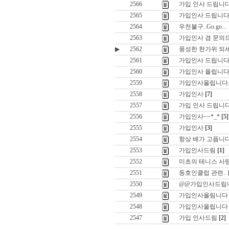
2566
가입 인사 드립니
2565
가입인사 드립니다
2564
우천불구..Go.go...
2563
가입인사 겸 문의
▶
2562
풍성한 한가위 되세요
2561
가입인사 드립니
2560
가입인사 올립니다
2559
가입인사올립니다
2558
가입인사
[7]
2557
가입 인사 드립니
2556
가입인사~~*_*
[5]
2555
가입인사
[3]
2554
항상 배가 고픕니다
2553
가입인사드림
[1]
2552
미초의 테니스 사랑
2551
동호인클럽 관련..
2550
@@가입인사드립
2549
가입인사올림니다
2548
가입인사올립니다
2547
가입 인사드림
[2]