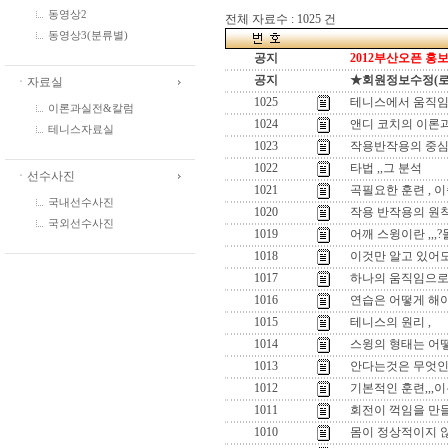
동영상2
전체 자료수 : 1025 건
동영상3(분류별)
공지
2012부산오픈 홍보
공지
★회원정보수정(로그인
ㆍ자료실
1025
테니스에서 움직임
이론과실전&칼럼
1024
앤디 코치의 이론과
테니스자료실
1023
작용반작용의 중심
1022
타법 ,,그 분석
ㆍ선수사진
1021
곡필요한 훈련 , 
국내선수사진
1020
작용 반작용의 원
국외선수사진
1019
어깨 스윙이란 ,,
1018
이것만 알고 있어도
1017
하나의 움직임으로 
1016
연습은 어떻게 해야
1015
테니스의 원리 ,
1014
스윙의 형태는 어떻
1013
안다는것은 무엇인
1012
기본적인 훈련,,,이
1011
회전이 꺽임을 만들
1010
몸이 정상적이지 않