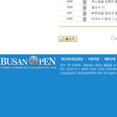
1009
백스윙을 정확히 
1008
엘보의 각 ,
1007
빠른공을 힘있게 칠
1006
타격의 시점과 그 길