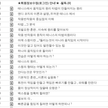
지
★회원정보수정(로그인) 안내!★ -필독-[0]
5
테니스에서 움직임의 원리 타법이 만들어지는 원리
4
앤디 코치의 이론과 설명,,두꺼운 테니스 에서
3
작용반작용의 중심점의 이해
2
타법 ,,그 분석
1
곡필요한 훈련 , 이속에 원리를 찿아보자
0
작용 반작용의 원칙이 테니스의 타법의원리다
9
어깨 스윙이란 ,,,?돌리는것이 아니라 움직임의 시작이다
8
이것만 알고 있어도 발전할수 있는 팁
7
하나의 움직임으로 돌아라 !
6
연습은 어떻게 해야 하는가 ?
5
테니스의 원리 ,
4
스윙의 형태는 어떻게 되는가 ?
3
안다는것은 무엇인가 ?
2
기본적인 훈련,,,이론의 실용화 ?
1
회전이 꺽임을 만들고 껵임은 빠르기를 만들고 , 파워를 만든다
0
몸이 정상적이지 않을때 요령은 ?
9
백스윙을 정확히 할려면?
8
엘보의 각 ,
7
빠른공을 힘있게 칠려면 어떻게 하면되나 ?