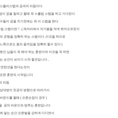
 스플리스텝과 공과의 리듬이다
방이 공을 칠려고 할때 꼭 스를립 스텝을 하고 기다린다
수들이 공을 치기전에는 꼭 이 스텝을 한다
플립 스텝이란 ? ..(.제자리에서 자기봄을 작게 뛰어오르듯이
의 균형을 정확히 하는 스텝이다 ,이것을 하므로
느쪽으로도 몸의 움직임을 정확히 할수 있다 )
호인 님들이 꼭 해야 하는 훈련이며 이것을 꼭 하면
는 순간이 보이기 시작 할것입니다 ,
당연한것을 한다는것이
중요한 훈련의 시작입니다
과의 리듬
 상대방이 친공의 방향으로 따라가서
바운드를 할때 ( 오른손잡이 경우 )
을 공의 바운드와 맞추는 훈련입니다
에 닿는 순간 오른발을 강하게 디디면서