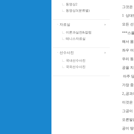
동영상2
그것은
동영상3(분류별)
1 상대
모든 선
ㆍ자료실
이론과실전&칼럼
***스
테니스자료실
해서 몸
좌우 어
ㆍ선수사진
우리 동
국내선수사진
국외선수사진
공을 치
아주 
가장 
2,,공
이것은
그공이 
오른발
공이 땅