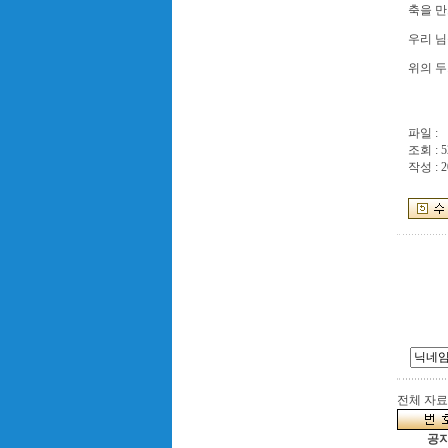
축을 
우리 님
위의 두
파일 :
조회 : 5
작성 : 2
전체 자료수
공