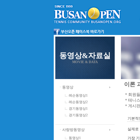
동영상&자료실
MOVIE & DATA
이론 과
ㆍ동영상
＊회원들
레슨동영상1
＊테니스
레슨동영상2
＊게시판
경기동영상1
경기동영상2
기본적인
실제로 
ㆍ사랑방동영상
가장 기
동영상1