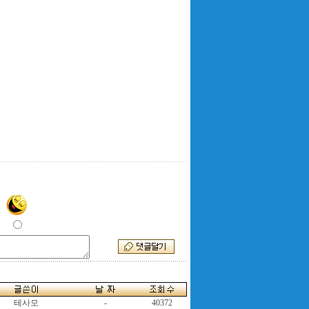
테사모
-
40372