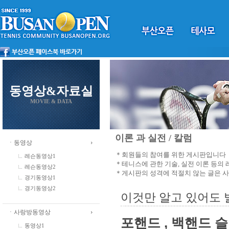
동영상&자료실
MOVIE & DATA
이론 과 실전 / 칼럼
ㆍ동영상
＊회원들의 참여를 위한 게시판입니다
레슨동영상1
＊테니스에 관한 기술, 실전 이론 등의
레슨동영상2
＊게시판의 성격에 적절치 않는 글은 
경기동영상1
경기동영상2
이것만 알고 있어도 
ㆍ사랑방동영상
포핸드 , 백핸드 
동영상1