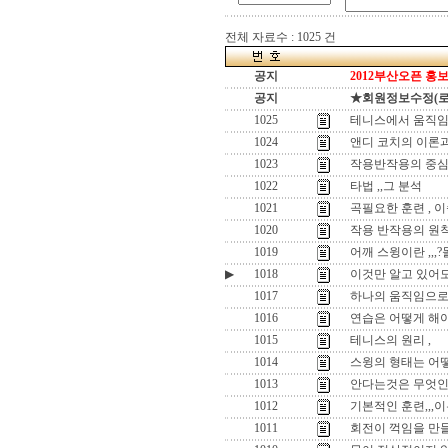
전체 자료수 : 1025 건
공지
2012부산오픈 홍보
공지
★회원정보수정(로그인
1025
테니스에서 움직임
1024
앤디 코치의 이론과
1023
작용반작용의 중심
1022
타법 ,,그 분석
1021
곡필요한 훈련 , 
1020
작용 반작용의 원
1019
어깨 스윙이란 ,,
▶
1018
이것만 알고 있어도
1017
하나의 움직임으로 
1016
연습은 어떻게 해야
1015
테니스의 원리 ,
1014
스윙의 형태는 어떻
1013
안다는것은 무엇인
1012
기본적인 훈련,,,이
1011
회전이 꺽임을 만들