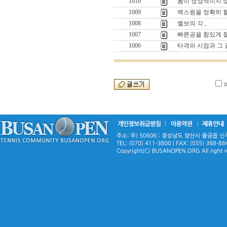
1010
몸이 정상적이지 않
1009
백스윙을 정확히 
1008
엘보의 각 ,
1007
빠른공을 힘있게 칠
1006
타격의 시점과 그 길