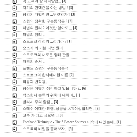
꼭 고쳐야 할 타격방법,,,
[3]
자기의 컨택죤을 아는 방법 !
[3]
당김의 타법이란 ,,,무엇인가 ?
[3]
스윙의 정확한 구분동작은 ?
[2]
타법의 원리 2 이것만 알아도 ,,,
[4]
타법의 원리 ,,
스트로크의 정의 ,,,정리라 ?
[1]
오스카 의 기본 타법 원리
스트로크의 새로운 형태 관찰
타격의 순서 ,,
포핸드 스윙의 구분동작분석
스트로크의 완서에대한 이론
[2]
작용과 반작용,,
당신은 어떻게 생각하고 있읍니까 ?,,
[6]
백스윙시 손목의 위치에 대하여,,
[1]
발리시 주의 할점 ,,
[3]
스매쉬 에대한 요령,,성공율 50%이상할려면,,
[3]
고수 가 되고 싶으면 ,,
[3]
Forehand Technique - The 5 Power Sources 이속에 다있는데,,
[1]
스트록의 비밀을 풀어보자,,,
[5]