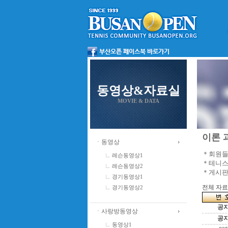
동영상&자료실
MOVIE & DATA
이론 과
ㆍ동영상
＊회원들
레슨동영상1
＊테니스
레슨동영상2
＊게시판
경기동영상1
전체 자료수
경기동영상2
공
ㆍ사랑방동영상
공
동영상1