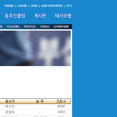
HOME
|
LOGIN
|
JOIN
|
ADD FAVORITE
|
쪽지
테사모
-
40387
운영자
-
41855