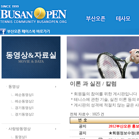
동영상&자료실
MOVIE & DATA
이론 과 실전 / 칼럼
ㆍ동영상
＊회원들의 참여를 위한 게시판입니다
레슨동영상1
＊테니스에 관한 기술, 실전 이론 등의
레슨동영상2
＊게시판의 성격에 적절치 않는 글은 
경기동영상1
전체 자료수 : 1025 건
경기동영상2
공지
2012부산오픈 홍보
ㆍ사랑방동영상
공지
★회원정보수정(로그인
동영상1