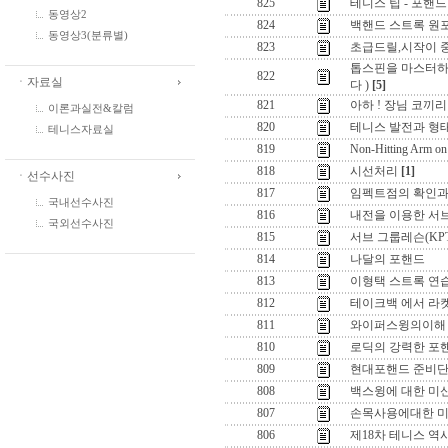
825
테니스 팁 - 포핸드
동영상2
824
백핸드 스트록 원포
동영상3(분류별)
823
초급드릴,시작이 
톱스핀을 마스터하
822
ㆍ자료실
다 )
[5]
821
아하 ! 장님 코끼리 
이론과실전&칼럼
820
테니스 발전과 형태
테니스자료실
819
Non-Hitting Arm on
818
시선처리
[1]
ㆍ선수사진
817
임펙트점의 확인과
국내선수사진
816
내전을 이용한 서브
국외선수사진
815
서브 그룹레슨(K
814
나달의 포핸드
813
이형택 스트록 연습
812
테이크백 에서 라
811
와이퍼스윙의이해 
810
로딕의 강력한 포
809
현대포핸드 준비단
808
백스윙에 대한 미신
807
손목사용에대한 미신
806
제18차 테니스 역사