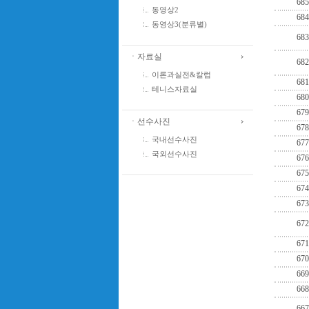
685
동영상2
684
동영상3(분류별)
683
ㆍ자료실
682
이론과실전&칼럼
681
테니스자료실
680
679
ㆍ선수사진
678
국내선수사진
677
국외선수사진
676
675
674
673
672
671
670
669
668
667