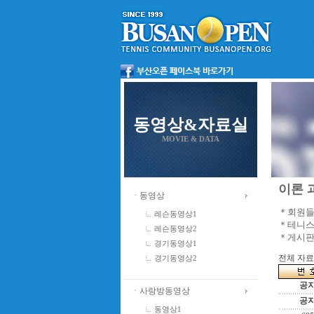
동영상&자료실
MOVIE & DATA
이론 과
ㆍ동영상
＊회원들
레슨동영상1
＊테니스
레슨동영상2
＊게시판
경기동영상1
전체 자료수
경기동영상2
공
ㆍ사랑방동영상
공
동영상1