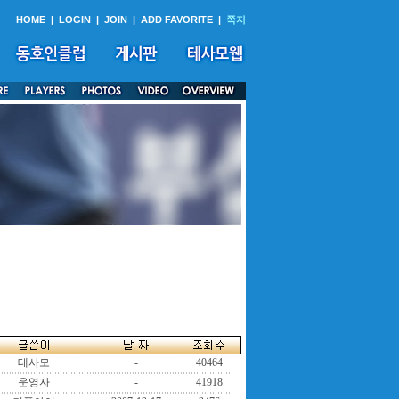
HOME
|
LOGIN
|
JOIN
|
ADD FAVORITE
|
쪽지
테사모
-
40464
운영자
-
41918