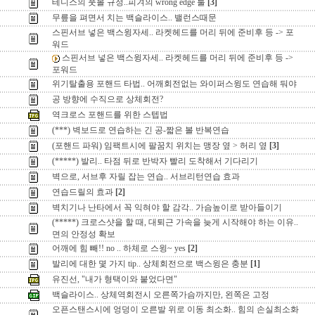
테니스의 풋볼 규정..피겨의 wrong edge 룰
[3]
무릎을 펴면서 치는 백슬라이스.. 밸런스때문
스핀서브 넣은 백스윙자세.. 라켓헤드를 머리 뒤에 준비후 등 -> 포
워드
스핀서브 넣은 백스윙자세.. 라켓헤드를 머리 뒤에 준비후 등 ->
포워드
위기탈출용 포핸드 타법.. 어깨회전없는 와이퍼스윙도 연습해 둬야
공 방향에 수직으로 상체회전?
역크로스 포핸드를 위한 스텝법
(***) 벽보드로 연습하는 긴 공-짧은 볼 반복연습
(포핸드 파워) 임팩트시에 팔꿈치 위치는 맹장 옆 > 허리 옆
[3]
(*****) 발리.. 타점 뒤로 반박자 빨리 도착해서 기다리기
벽으로, 서브후 자릴 잡는 연습.. 서브리턴연습 효과
연습드릴의 효과
[2]
벽치기나 난타에서 꼭 익혀야 할 감각.. 가슴높이로 받아들이기
(*****) 크로스샷을 할 때, 대퇴근 가속을 늦게 시작해야 하는 이유..
면의 안정성 확보
어깨에 힘 빼!! no .. 하체로 스윙~ yes
[2]
발리에 대한 몇 가지 tip.. 상체회전으로 백스윙은 충분
[1]
유진선, "내가 형택이와 붙었다면"
백슬라이스.. 상체역회전시 오른쪽가슴까지만, 왼쪽은 고정
오픈스탠스시에 엉덩이 오른발 위로 이동 최소화.. 힘의 손실최소화