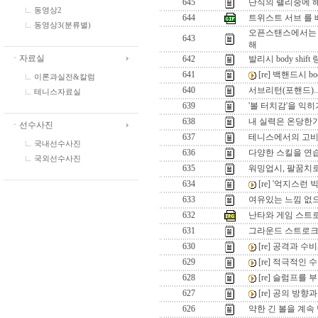
645
단식의 랠리중에 해
동영상2
644
트위스트 서브 를 
동영상3(분류별)
오픈스탠스에서는 팔
643
해
ㆍ자료실
642
발리시 body shi
641
[re] 백핸드시 b
이론과실전&칼럼
640
서브리턴(포핸드).
테니스자료실
639
'볼 터치감'을 익히
638
내 실력은 온당한가
ㆍ선수사진
637
테니스에서의 고비중
국내선수사진
636
다양한 스킬을 연습
국외선수사진
635
워밍업시, 팔꿈치로
634
[re] '억지스런 빅
633
여유있는 느낌 없
632
난타와 게임 스트로
631
그라운드 스트로크
630
[re] 공격과 수비
629
[re] 적극적인
628
[re] 슬럼프를 
627
[re] 공의 방향
626
약한 긴 볼을 계속