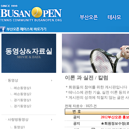
동영상&자료실
MOVIE & DATA
이론 과 실전 / 칼럼
ㆍ동영상
＊회원들의 참여를 위한 게시판입니다
레슨동영상1
＊테니스에 관한 기술, 실전 이론 등의
레슨동영상2
＊게시판의 성격에 적절치 않는 글은 
경기동영상1
전체 자료수 : 1025 건
경기동영상2
공지
2012부산오픈 홍보
ㆍ사랑방동영상
공지
★회원정보수정(로그인
동영상1