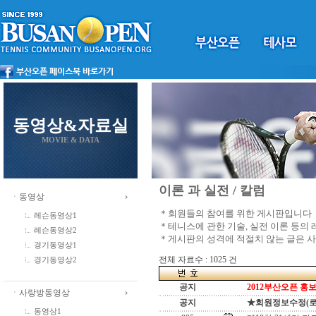
동영상&자료실
MOVIE & DATA
이론 과 실전 / 칼럼
ㆍ동영상
＊회원들의 참여를 위한 게시판입니다
레슨동영상1
＊테니스에 관한 기술, 실전 이론 등의
레슨동영상2
＊게시판의 성격에 적절치 않는 글은 
경기동영상1
전체 자료수 : 1025 건
경기동영상2
공지
2012부산오픈 홍보
ㆍ사랑방동영상
공지
★회원정보수정(로그인
동영상1