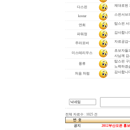
제대로된 
다스핀
스핀서브의
kostar
탑스핀 서
연희
감사합니
파워정
자료공감~
주라포바
초보자들과
미스테리우스
사님께 감
탑스핀 구
풍류
노력하겠
감사합니다
처음 처럼
전체 자료수 : 1025 건
공지
2012부산오픈 홍보