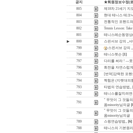
공지
★회원정보수정(로그인
805
제18차 21세기 지
804
현대 테니스 테크닉
803
전통적인 포핸드와
802
Tennis Lesson: Take
801
테니스레슨동영상(
▶
800
스핀서브 강의 ,,
799
스핀서브 강의 ,
798
테니스렛슨
[1]
797
다리를 써라 ! ---
796
회전을 자연스럽게 
795
[번역]강력한 포핸드와 
794
짝힘은 (지렛대의힘
793
타법의 연습방법,,
792
테니스를잘치려면은 
" 무엇이 그 것들
791
옴minority님의글
[
" 무엇이 그 것들
790
옴minority님의글
789
스윙연습방법,,
[6]
788
테니스의 기본원리 ,