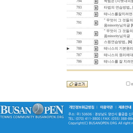
794
짝힘은 (지렛대의힘
793
타법의 연습방법,,
792
테니스를잘치려면은 
" 무엇이 그 것들
791
옴minority님의글
[
" 무엇이 그 것들
790
옴minority님의글
789
스윙연습방법,,
[6]
▶
788
테니스의 기본원리 ,
787
테니스의 원리에대한
786
테니스를 잘 치려면은