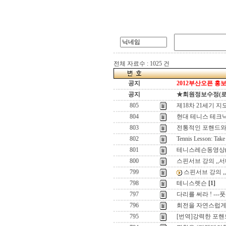
전체 자료수 : 1025 건
공지
2012부산오픈 홍보
공지
★회원정보수정(로그인
805
제18차 21세기 지
804
현대 테니스 테크닉
803
전통적인 포핸드와
802
Tennis Lesson: Take
801
테니스레슨동영상(
800
스핀서브 강의 ,,
799
스핀서브 강의 ,
798
테니스렛슨
[1]
797
다리를 써라 ! ---
796
회전을 자연스럽게 
795
[번역]강력한 포핸드와 