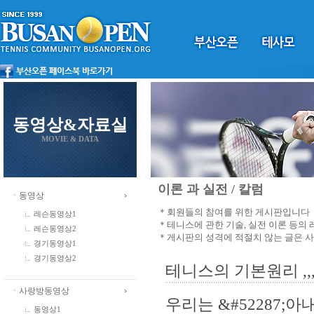
동영상&자료실
MOVIE & DATA
이론 과 실전 / 칼럼
ㆍ동영상
＊회원들의 참여를 위한 게시판입니다
레슨동영상1
＊테니스에 관한 기술, 실전 이론 등의
레슨동영상2
＊게시판의 성격에 적절치 않는 글은 
경기동영상1
경기동영상2
테니스의 기본원리 ,,
ㆍ사랑방동영상
우리는 &#52287;아
동영상1