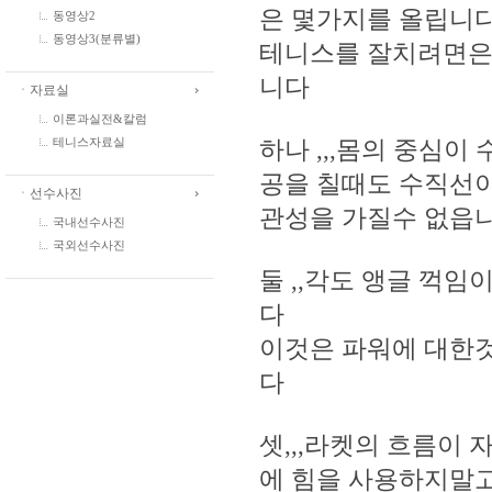
은 몇가지를 올립니
동영상2
동영상3(분류별)
테니스를 잘치려면은
니다
ㆍ자료실
이론과실전&칼럼
하나 ,,,몸의 중심
테니스자료실
공을 칠때도 수직선
ㆍ선수사진
관성을 가질수 없읍
국내선수사진
국외선수사진
둘 ,,각도 앵글 꺽임
다
이것은 파워에 대한
다
셋,,,라켓의 흐름이
에 힘을 사용하지말