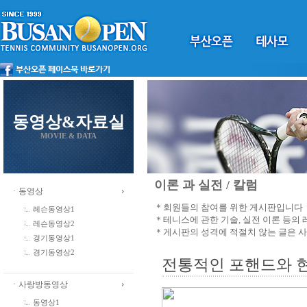
동영상&자료실
MOVIE & DATA
이론 과 실전 / 칼럼
ㆍ동영상
＊회원들의 참여를 위한 게시판입니다
레슨동영상1
＊테니스에 관한 기술, 실전 이론 등의
레슨동영상2
＊게시판의 성격에 적절치 않는 글은 
경기동영상1
경기동영상2
전통적인 포핸드와 
ㆍ사랑방동영상
동영상1