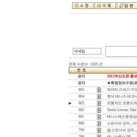
전체 자료수 : 1025 건
공지
2012부산오픈 홍보
공지
★회원정보수정(로그인
805
제18차 21세기 지
804
현대 테니스 테크닉
▶
803
전통적인 포핸드와
802
Tennis Lesson: Take
801
테니스레슨동영상(
800
스핀서브 강의 ,,
799
스핀서브 강의 ,
798
테니스렛슨
[1]