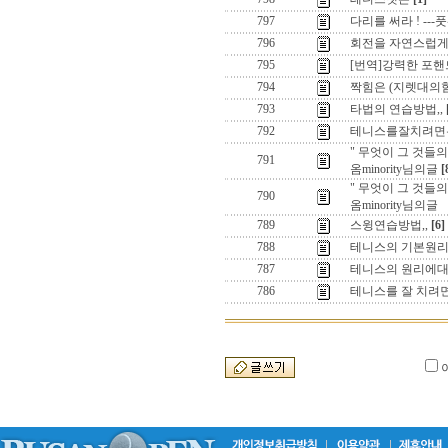
797
다리를 써라 ! ---
796
회전을 자연스럽게 
795
[번역]강력한 포핸드와 
794
짝힘은 (지렛대의힘
793
타법의 연습방법,,
792
테니스를잘치려면은 
" 무엇이 그 것들
791
옴minority님의글
[
" 무엇이 그 것들
790
옴minority님의글
789
스윙연습방법,,
[6]
788
테니스의 기본원리 ,
787
테니스의 원리에대한
786
테니스를 잘 치려면은