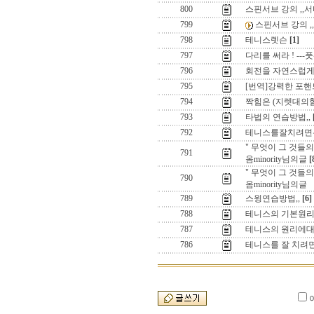
800
스핀서브 강의 ,,
799
스핀서브 강의 ,
798
테니스렛슨
[1]
797
다리를 써라 ! ---
796
회전을 자연스럽게 
795
[번역]강력한 포핸드와 
794
짝힘은 (지렛대의힘
793
타법의 연습방법,,
792
테니스를잘치려면은 
" 무엇이 그 것들
791
옴minority님의글
[
" 무엇이 그 것들
790
옴minority님의글
789
스윙연습방법,,
[6]
788
테니스의 기본원리 ,
787
테니스의 원리에대한
786
테니스를 잘 치려면은