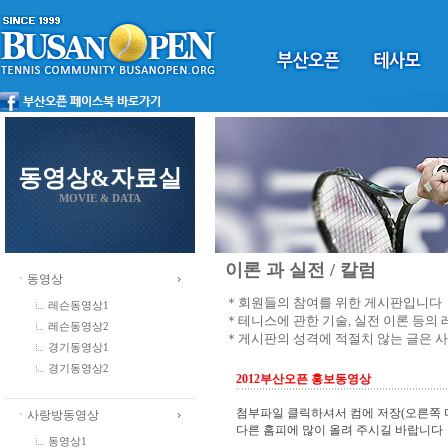
동영상&자료실
MOVIE & DATA
이론 과 실전 / 칼럼
ㆍ동영상
＊회원들의 참여를 위한 게시판입니다
레슨동영상1
＊테니스에 관한 기술, 실전 이론 등의
레슨동영상2
＊게시판의 성격에 적절치 않는 글은 
경기동영상1
경기동영상2
2012부산오픈 홍보동영상
첨부파일 클릭하셔서 컴에 저장(오른쪽 
ㆍ사랑방동영상
다른 홈피에 많이 올려 주시길 바랍니다
동영상1