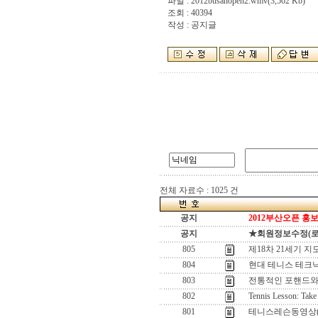
파일 :
2012busanopen2.wmv
(3,502 Kb)
조회 : 40394
작성 : 공지글
전체 자료수 : 1025 건
공지
2012부산오픈 홍보
공지
★회원정보수정(로그인
805
제18차 21세기 지
804
현대 테니스 테크닉
803
전통적인 포핸드와
802
Tennis Lesson: Take
801
테니스레슨동영상(