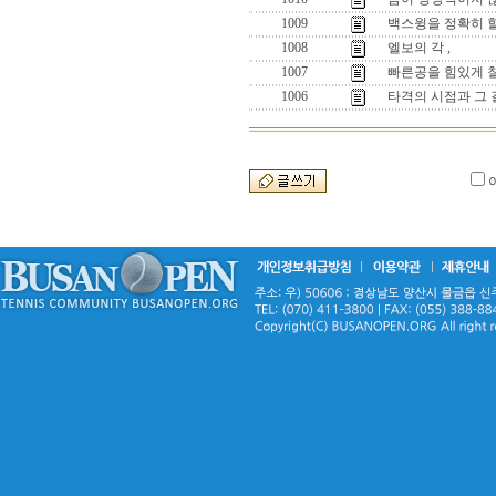
1009
백스윙을 정확히 
1008
엘보의 각 ,
1007
빠른공을 힘있게 칠
1006
타격의 시점과 그 길