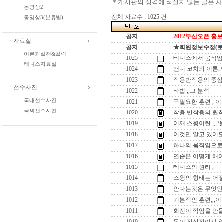
＊게시판의 성격에 적절치 않는 글은 
동영상2
전체 자료수 : 1025 건
동영상3(분류별)
공지
2012부산오픈 홍보
ㆍ자료실
공지
★회원정보수정(로그인
이론과실전&칼럼
1025
테니스에서 움직임
테니스자료실
1024
앤디 코치의 이론과
1023
작용반작용의 중심
ㆍ선수사진
1022
타법 ,,그 분석
국내선수사진
1021
곡필요한 훈련 , 
국외선수사진
1020
작용 반작용의 원
1019
어깨 스윙이란 ,,
1018
이것만 알고 있어도
1017
하나의 움직임으로 
1016
연습은 어떻게 해야
1015
테니스의 원리 ,
1014
스윙의 형태는 어떻
1013
안다는것은 무엇인
1012
기본적인 훈련,,,이
1011
회전이 꺽임을 만들
1010
몸이 정상적이지 않