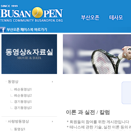
동영상&자료실
MOVIE & DATA
ㆍ동영상
레슨동영상1
레슨동영상2
경기동영상1
경기동영상2
이론 과 실전 / 칼럼
ㆍ사랑방동영상
＊회원들의 참여를 위한 게시판입니다
＊테니스에 관한 기술, 실전 이론 등의
동영상1