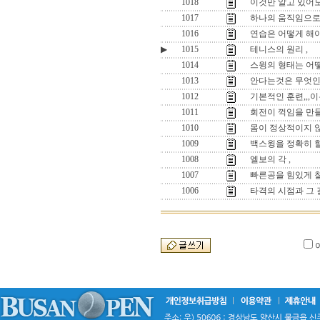
1018
이것만 알고 있어도
1017
하나의 움직임으로 
1016
연습은 어떻게 해야
▶
1015
테니스의 원리 ,
1014
스윙의 형태는 어떻
1013
안다는것은 무엇인
1012
기본적인 훈련,,,이
1011
회전이 꺽임을 만들
1010
몸이 정상적이지 않
1009
백스윙을 정확히 
1008
엘보의 각 ,
1007
빠른공을 힘있게 칠
1006
타격의 시점과 그 길