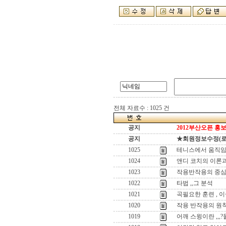
전체 자료수 : 1025 건
공지
2012부산오픈 홍보
공지
★회원정보수정(로그인
1025
테니스에서 움직임
1024
앤디 코치의 이론과
1023
작용반작용의 중심
1022
타법 ,,그 분석
1021
곡필요한 훈련 , 
1020
작용 반작용의 원
1019
어깨 스윙이란 ,,