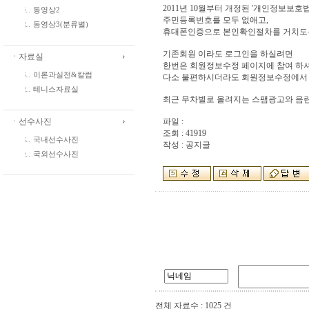
2011년 10월부터 개정된 '개인정보보호
동영상2
주민등록번호를 모두 없애고,
동영상3(분류별)
휴대폰인증으로 본인확인절차를 거치도
기존회원 이라도 로그인을 하실려면
ㆍ자료실
한번은 회원정보수정 페이지에 참여 하셔
이론과실전&칼럼
다소 불편하시더라도 회원정보수정에서 
테니스자료실
최근 무차별로 올려지는 스팸광고와 음란
ㆍ선수사진
파일 :
조회 : 41919
국내선수사진
작성 : 공지글
국외선수사진
전체 자료수 : 1025 건