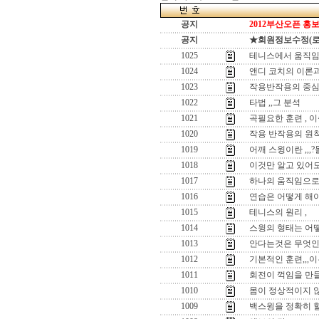
공지
2012부산오픈 홍보
공지
★회원정보수정(로그인
1025
테니스에서 움직임
1024
앤디 코치의 이론과
1023
작용반작용의 중심
1022
타법 ,,그 분석
1021
곡필요한 훈련 , 
1020
작용 반작용의 원
1019
어깨 스윙이란 ,,
1018
이것만 알고 있어도
1017
하나의 움직임으로 
1016
연습은 어떻게 해야
1015
테니스의 원리 ,
1014
스윙의 형태는 어떻
1013
안다는것은 무엇인
1012
기본적인 훈련,,,이
1011
회전이 꺽임을 만들
1010
몸이 정상적이지 않
1009
백스윙을 정확히 