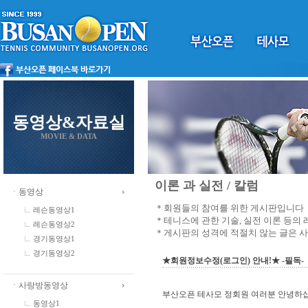
동영상&자료실
MOVIE & DATA
이론 과 실전 / 칼럼
ㆍ동영상
＊회원들의 참여를 위한 게시판입니다
레슨동영상1
＊테니스에 관한 기술, 실전 이론 등의
레슨동영상2
＊게시판의 성격에 적절치 않는 글은 
경기동영상1
경기동영상2
★회원정보수정(로그인) 안내!★ -필독-
ㆍ사랑방동영상
부산오픈 테사모 정회원 여러분 안녕하
동영상1