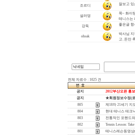
잘보고 있습
조르디
쭉~ 화이팅
설러덩
테니스는 레
좋은글 항
강둑
박사님 지
ohsak
고..돈만 
전체 자료수 : 1025 건
공지
2012부산오픈 홍보
공지
★회원정보수정(로그인
805
제18차 21세기 지
804
현대 테니스 테크닉
803
전통적인 포핸드와
802
Tennis Lesson: Take
801
테니스레슨동영상(