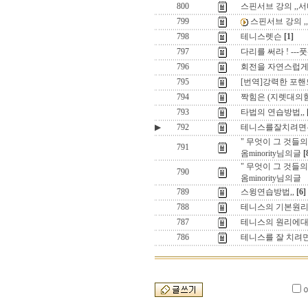
800
스핀서브 강의 ,,
799
스핀서브 강의 ,
798
테니스렛슨
[1]
797
다리를 써라 ! ---
796
회전을 자연스럽게 
795
[번역]강력한 포핸드와 
794
짝힘은 (지렛대의힘
793
타법의 연습방법,,
▶
792
테니스를잘치려면은 
" 무엇이 그 것들
791
옴minority님의글
[
" 무엇이 그 것들
790
옴minority님의글
789
스윙연습방법,,
[6]
788
테니스의 기본원리 ,
787
테니스의 원리에대한
786
테니스를 잘 치려면은