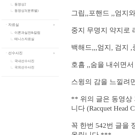
동영상2
동영상3(분류별)
그립,,포핸드 ,,엄
ㆍ자료실
중지 무명지 약지로 
이론과실전&칼럼
테니스자료실
백해드,,,엄지, 검지
ㆍ선수사진
국내선수사진
호흠 ,,숨을 내쉬면서
국외선수사진
스윙의 감을 느낄려면
** 위의 글은 동영상
니다 (Racquet Head Co
꼭 한번 542번 글
올립니다 ***