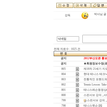
박사님 글
강둑
전체 자료수 : 1025 건
공지
2012부산오픈 홍보
공지
★회원정보수정(로그인
805
제18차 21세기 지
804
현대 테니스 테크닉
803
전통적인 포핸드와
802
Tennis Lesson: Take
801
테니스레슨동영상(
800
스핀서브 강의 ,,
799
스핀서브 강의 ,
798
테니스렛슨
[1]