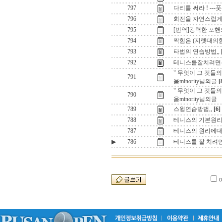
797
다리를 써라 ! ---
796
회전을 자연스럽게 
795
[번역]강력한 포핸드와 
794
짝힘은 (지렛대의힘
793
타법의 연습방법,,
792
테니스를잘치려면은 
" 무엇이 그 것들
791
옴minority님의글
[
" 무엇이 그 것들
790
옴minority님의글
789
스윙연습방법,,
[6]
788
테니스의 기본원리 ,
787
테니스의 원리에대한
▶
786
테니스를 잘 치려면은