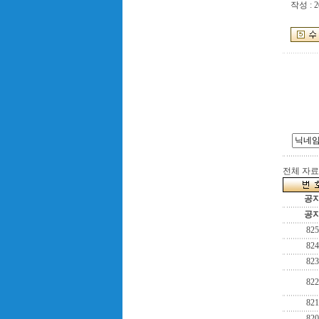
작성 : 2
전체 자료수
공
공
825
824
823
822
821
820