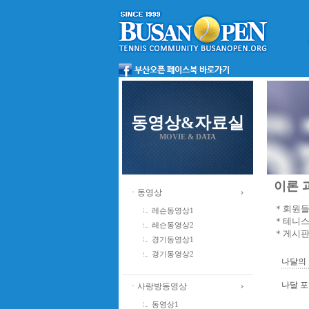
동영상&자료실
MOVIE & DATA
이론 과
ㆍ동영상
＊회원들
레슨동영상1
＊테니스
레슨동영상2
＊게시판
경기동영상1
경기동영상2
나달의
나달 
ㆍ사랑방동영상
동영상1