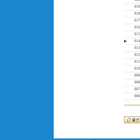
819
818
817
816
815
▶
814
813
812
811
810
809
808
807
806