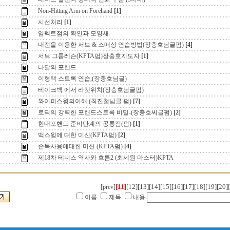
Non-Hitting Arm on Forehand
[1]
시선처리
[1]
임펙트점의 확인과 모양새
내전을 이용한 서브 & 스매싱 연습방법(장충호님글펌)
[4]
서브 그룹레슨(KPTA펌)장충호지도자
[1]
나달의 포핸드
이형택 스트록 연습,(장충호님글)
테이크백 에서 라켓위치(장충호님글펌)
와이퍼스윙의이해 (최진철님글 펌)
[7]
로딕의 강력한 포핸드스트록 비밀-(장충호씨글펌)
[2]
현대포핸드 준비단계의 공통점(펌)
[1]
백스윙에 대한 미신(KPTA펌)
[2]
손목사용에대한 미신 (KPTA펌)
[4]
제18차 테니스 역사와 흐름2 (최세원 마스터)KPTA
[11]
[12]
[13]
[14]
[15]
[16]
[17]
[18]
[19]
[20]
[prev]
이름
제목
내용