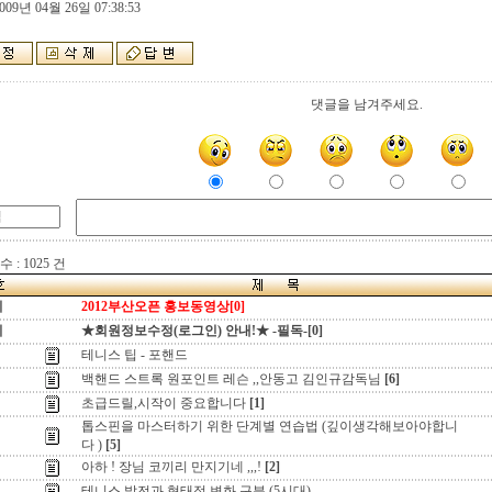
009년 04월 26일 07:38:53
댓글을 남겨주세요.
 : 1025 건
지
2012부산오픈 홍보동영상[0]
지
★회원정보수정(로그인) 안내!★ -필독-[0]
테니스 팁 - 포핸드
백핸드 스트록 원포인트 레슨 ,,안동고 김인규감독님
[6]
초급드릴,시작이 중요합니다
[1]
톱스핀을 마스터하기 위한 단계별 연습법 (깊이생각해보아야합니
다 )
[5]
아하 ! 장님 코끼리 만지기네 ,,,!
[2]
테니스 발전과 형태적 변화 구분 (5시대)