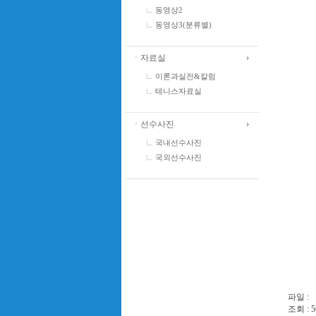
동영상2
동영상3(분류별)
ㆍ자료실
이론과실전&칼럼
테니스자료실
ㆍ선수사진
국내선수사진
국외선수사진
파일 :
조회 : 5