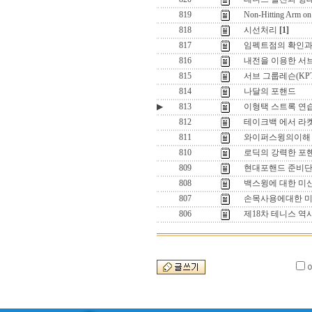
819
Non-Hitting Arm on
818
시선처리
[1]
817
임펙트점의 확인과
816
내전을 이용한 서브
815
서브 그룹레슨(K
814
나달의 포핸드
▶
813
이형택 스트록 연습
812
테이크백 에서 라
811
와이퍼스윙의이해 
810
로딕의 강력한 포
809
현대포핸드 준비단
808
백스윙에 대한 미신
807
손목사용에대한 미신
806
제18차 테니스 역사