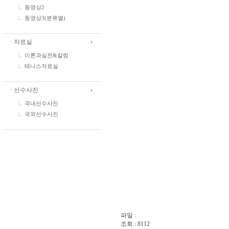
동영상2
동영상3(분류별)
ㆍ자료실
이론과실전&칼럼
테니스자료실
ㆍ선수사진
국내선수사진
국외선수사진
파일 :
조회 : 8112