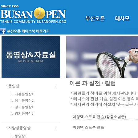
동영상&자료실
MOVIE & DATA
이론 과 실전 / 칼럼
ㆍ동영상
＊회원들의 참여를 위한 게시판입니다
레슨동영상1
＊테니스에 관한 기술, 실전 이론 등의
레슨동영상2
＊게시판의 성격에 적절치 않는 글은 
경기동영상1
경기동영상2
이형택 스트록 연습,(장충호님글)
이형택 스트록 연습
ㆍ사랑방동영상
동영상1