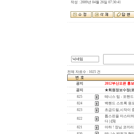
작성 : 2009년 04월 26일 07:30:41
전체 자료수 : 1025 건
공지
2012부산오픈 홍보
공지
★회원정보수정(로그인
825
테니스 팁 - 포핸드
824
백핸드 스트록 원포
823
초급드릴,시작이 
톱스핀을 마스터하
822
다 )
[5]
821
아하 ! 장님 코끼리 
820
테니스 발전과 형태