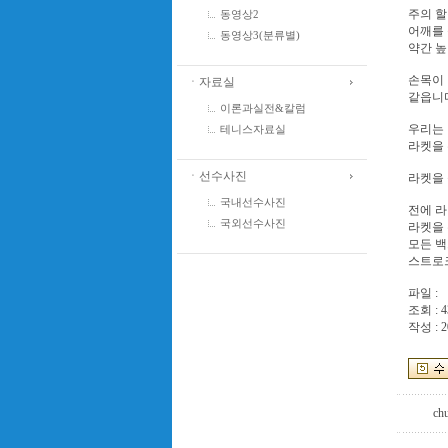
주의 할
동영상2
어깨를
동영상3(분류별)
약간 높
손목이
ㆍ자료실
같읍니다
이론과실전&칼럼
우리는
테니스자료실
라켓을 
ㆍ선수사진
라켓을 
국내선수사진
전에 
국외선수사진
라켓을
모든 
스트로크
파일 :
조회 : 4
작성 : 2
ch