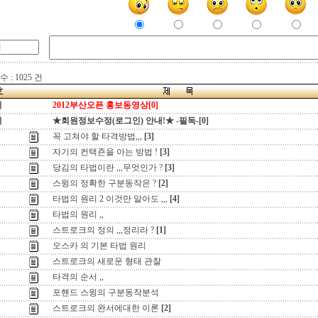
 : 1025 건
지
2012부산오픈 홍보동영상[0]
지
★회원정보수정(로그인) 안내!★ -필독-[0]
꼭 고쳐야 할 타격방법,,,
[3]
자기의 컨택죤을 아는 방법 !
[3]
당김의 타법이란 ,,,무엇인가 ?
[3]
스윙의 정확한 구분동작은 ?
[2]
타법의 원리 2 이것만 알아도 ,,,
[4]
타법의 원리 ,,
스트로크의 정의 ,,,정리라 ?
[1]
오스카 의 기본 타법 원리
스트로크의 새로운 형태 관찰
타격의 순서 ,,
포핸드 스윙의 구분동작분석
스트로크의 완서에대한 이론
[2]