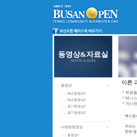
동영상&자료실
MOVIE & DATA
이론 과
ㆍ동영상
＊회원들
레슨동영상1
＊테니스
레슨동영상2
＊게시판
경기동영상1
경기동영상2
백스윙시
우리는 
ㆍ사랑방동영상
한번 생
동영상1