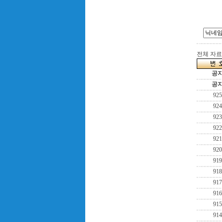
전체 자료수
공
공
925
924
923
922
921
920
919
918
917
916
915
914