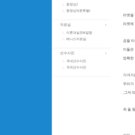
동영상2
동영상3(분류별)
라켓을 
라켓에 
ㆍ자료실
이론과실전&칼럼
테니스자료실
공을 타
이둘은
ㆍ선수사진
정확한 
국내선수사진
국외선수사진
가겨가는
우리가 
,그저
꼭 둘 