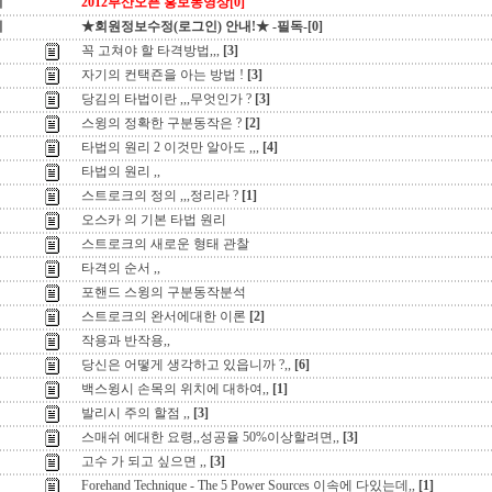
지
2012부산오픈 홍보동영상[0]
지
★회원정보수정(로그인) 안내!★ -필독-[0]
꼭 고쳐야 할 타격방법,,,
[3]
자기의 컨택죤을 아는 방법 !
[3]
당김의 타법이란 ,,,무엇인가 ?
[3]
스윙의 정확한 구분동작은 ?
[2]
타법의 원리 2 이것만 알아도 ,,,
[4]
타법의 원리 ,,
스트로크의 정의 ,,,정리라 ?
[1]
오스카 의 기본 타법 원리
스트로크의 새로운 형태 관찰
타격의 순서 ,,
포핸드 스윙의 구분동작분석
스트로크의 완서에대한 이론
[2]
작용과 반작용,,
당신은 어떻게 생각하고 있읍니까 ?,,
[6]
백스윙시 손목의 위치에 대하여,,
[1]
발리시 주의 할점 ,,
[3]
스매쉬 에대한 요령,,성공율 50%이상할려면,,
[3]
고수 가 되고 싶으면 ,,
[3]
Forehand Technique - The 5 Power Sources 이속에 다있는데,,
[1]