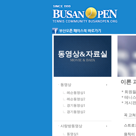
동영상&자료실
MOVIE & DATA
이론 과
ㆍ동영상
＊회원들
레슨동영상1
＊테니스
레슨동영상2
＊게시판
경기동영상1
경기동영상2
꼭 고쳐
스트로크
ㆍ사랑방동영상
원칙이 
동영상1