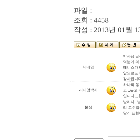
파일 :
조회 : 4458
작성 : 2013년 01월 13
박사님 글
덕분에 의
닉네임
테니스가 
앞으로도 
감사합니다
하나의 동
리터엉박사
고 ,,들
입니다 ,,
발리시..
불심
리 고수일
달리 표현