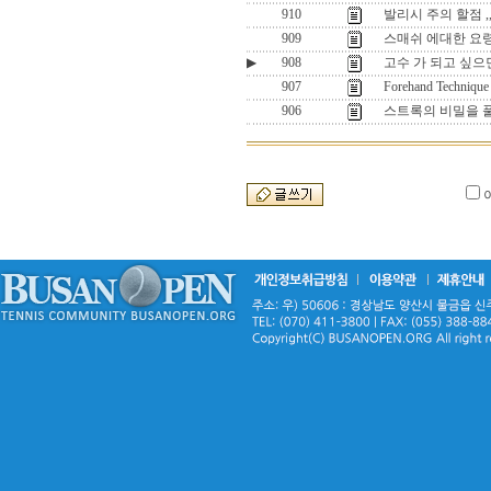
910
발리시 주의 할점 ,
909
스매쉬 에대한 요령
▶
908
고수 가 되고 싶으면 
907
Forehand Techniq
906
스트록의 비밀을 풀