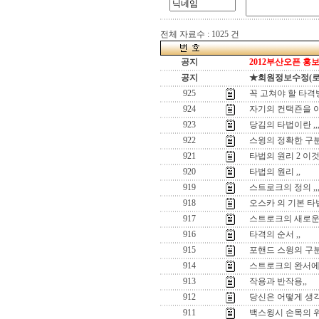
전체 자료수 : 1025 건
공지
2012부산오픈 홍보
공지
★회원정보수정(로그인
925
꼭 고쳐야 할 타격방
924
자기의 컨택죤을 아
923
당김의 타법이란 ,,
922
스윙의 정확한 구분
921
타법의 원리 2 이것만
920
타법의 원리 ,,
919
스트로크의 정의 ,,
918
오스카 의 기본 타
917
스트로크의 새로운
916
타격의 순서 ,,
915
포핸드 스윙의 구
914
스트로크의 완서에
913
작용과 반작용,,
912
당신은 어떻게 생각
911
백스윙시 손목의 위