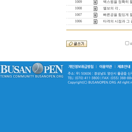
1009
백스윙을 정확히 
1008
엘보의 각 ,
1007
빠른공을 힘있게 칠
1006
타격의 시점과 그 길