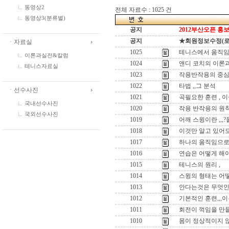
동영상2
전체 자료수 : 1025 건
동영상3(분류별)
공지
2012부산오픈 홍보
공지
★회원정보수정(로그인
ㆍ자료실
1025
테니스에서 움직임
이론과실전&칼럼
1024
앤디 코치의 이론과
테니스자료실
1023
작용반작용의 중심
1022
타법 ,,그 분석
ㆍ선수사진
1021
곡필요한 훈련 , 
국내선수사진
1020
작용 반작용의 원
국외선수사진
1019
어깨 스윙이란 ,,
1018
이것만 알고 있어도
1017
하나의 움직임으로 
1016
연습은 어떻게 해야
1015
테니스의 원리 ,
1014
스윙의 형태는 어떻
1013
안다는것은 무엇인
1012
기본적인 훈련,,,이
1011
회전이 꺽임을 만들
1010
몸이 정상적이지 않