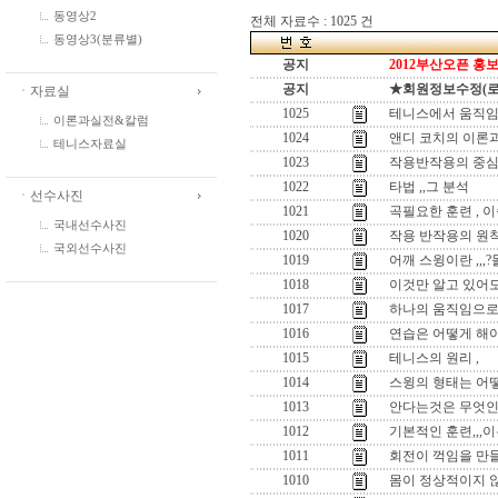
동영상2
전체 자료수 : 1025 건
동영상3(분류별)
공지
2012부산오픈 홍보
공지
★회원정보수정(로그인
ㆍ자료실
1025
테니스에서 움직임
이론과실전&칼럼
1024
앤디 코치의 이론과
테니스자료실
1023
작용반작용의 중심
1022
타법 ,,그 분석
ㆍ선수사진
1021
곡필요한 훈련 , 
국내선수사진
1020
작용 반작용의 원
국외선수사진
1019
어깨 스윙이란 ,,
1018
이것만 알고 있어도
1017
하나의 움직임으로 
1016
연습은 어떻게 해야
1015
테니스의 원리 ,
1014
스윙의 형태는 어떻
1013
안다는것은 무엇인
1012
기본적인 훈련,,,이
1011
회전이 꺽임을 만들
1010
몸이 정상적이지 않