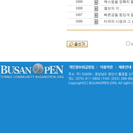
1009
백스윙을 정확히 
1008
엘보의 각 ,
1007
빠른공을 힘있게 칠
1006
타격의 시점과 그 길