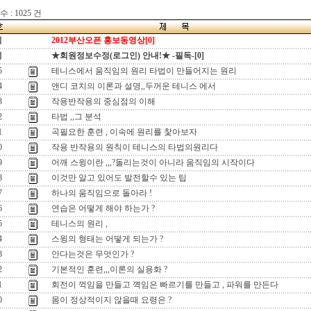
 : 1025 건
지
2012부산오픈 홍보동영상[0]
지
★회원정보수정(로그인) 안내!★ -필독-[0]
5
테니스에서 움직임의 원리 타법이 만들어지는 원리
4
앤디 코치의 이론과 설명,,두꺼운 테니스 에서
3
작용반작용의 중심점의 이해
2
타법 ,,그 분석
1
곡필요한 훈련 , 이속에 원리를 찿아보자
0
작용 반작용의 원칙이 테니스의 타법의원리다
9
어깨 스윙이란 ,,,?돌리는것이 아니라 움직임의 시작이다
8
이것만 알고 있어도 발전할수 있는 팁
7
하나의 움직임으로 돌아라 !
6
연습은 어떻게 해야 하는가 ?
5
테니스의 원리 ,
4
스윙의 형태는 어떻게 되는가 ?
3
안다는것은 무엇인가 ?
2
기본적인 훈련,,,이론의 실용화 ?
1
회전이 꺽임을 만들고 껵임은 빠르기를 만들고 , 파워를 만든다
0
몸이 정상적이지 않을때 요령은 ?