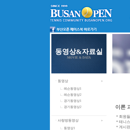
동영상&자료실
MOVIE & DATA
ㆍ동영상
레슨동영상1
레슨동영상2
경기동영상1
이론 과
경기동영상2
＊회원들
ㆍ사랑방동영상
＊테니스
＊게시판
동영상1