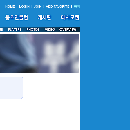
HOME
|
LOGIN
|
JOIN
|
ADD FAVORITE
|
쪽지