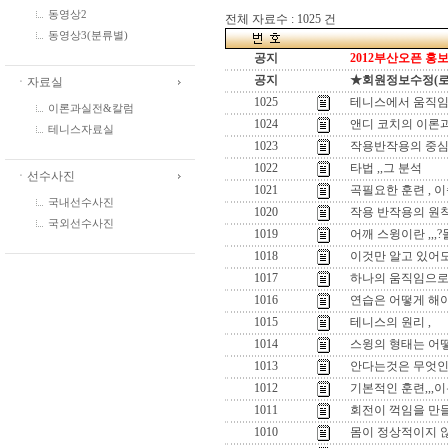
동영상2
전체 자료수 : 1025 건
동영상3(분류별)
공지
2012부산오픈 홍보
공지
★회원정보수정(로그인
ㆍ자료실
1025
테니스에서 움직임
이론과실전&칼럼
1024
앤디 코치의 이론과
테니스자료실
1023
작용반작용의 중심
1022
타법 ,,그 분석
ㆍ선수사진
1021
곡필요한 훈련 , 
국내선수사진
1020
작용 반작용의 원
국외선수사진
1019
어깨 스윙이란 ,,
1018
이것만 알고 있어도
1017
하나의 움직임으로 
1016
연습은 어떻게 해야
1015
테니스의 원리 ,
1014
스윙의 형태는 어떻
1013
안다는것은 무엇인
1012
기본적인 훈련,,,이
1011
회전이 꺽임을 만들
1010
몸이 정상적이지 않