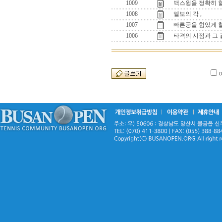
1009
백스윙을 정확히 
1008
엘보의 각 ,
1007
빠른공을 힘있게 칠
1006
타격의 시점과 그 길