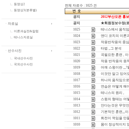
동영상2
전체 자료수 : 1025 건
동영상3(분류별)
공지
2012부산오픈 홍보
공지
★회원정보수정(로그인
ㆍ자료실
1025
테니스에서 움직임
이론과실전&칼럼
1024
앤디 코치의 이론과
테니스자료실
1023
작용반작용의 중심
1022
타법 ,,그 분석
ㆍ선수사진
1021
곡필요한 훈련 , 
국내선수사진
1020
작용 반작용의 원
국외선수사진
1019
어깨 스윙이란 ,,
1018
이것만 알고 있어도
1017
하나의 움직임으로 
1016
연습은 어떻게 해야
1015
테니스의 원리 ,
1014
스윙의 형태는 어떻
1013
안다는것은 무엇인
1012
기본적인 훈련,,,이
1011
회전이 꺽임을 만들
1010
몸이 정상적이지 않