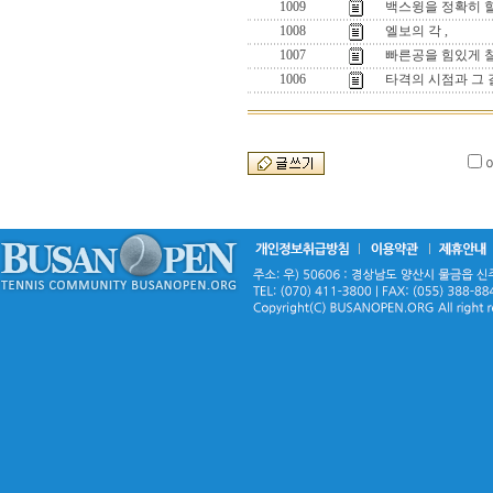
1009
백스윙을 정확히 
1008
엘보의 각 ,
1007
빠른공을 힘있게 칠
1006
타격의 시점과 그 길