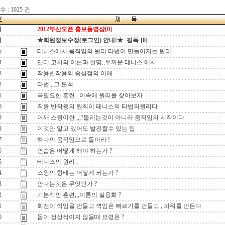
 : 1025 건
지
2012부산오픈 홍보동영상[0]
지
★회원정보수정(로그인) 안내!★ -필독-[0]
5
테니스에서 움직임의 원리 타법이 만들어지는 원리
4
앤디 코치의 이론과 설명,,두꺼운 테니스 에서
3
작용반작용의 중심점의 이해
2
타법 ,,그 분석
1
곡필요한 훈련 , 이속에 원리를 찿아보자
0
작용 반작용의 원칙이 테니스의 타법의원리다
9
어깨 스윙이란 ,,,?돌리는것이 아니라 움직임의 시작이다
8
이것만 알고 있어도 발전할수 있는 팁
7
하나의 움직임으로 돌아라 !
6
연습은 어떻게 해야 하는가 ?
5
테니스의 원리 ,
4
스윙의 형태는 어떻게 되는가 ?
3
안다는것은 무엇인가 ?
2
기본적인 훈련,,,이론의 실용화 ?
1
회전이 꺽임을 만들고 껵임은 빠르기를 만들고 , 파워를 만든다
0
몸이 정상적이지 않을때 요령은 ?