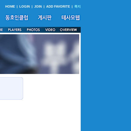
HOME
|
LOGIN
|
JOIN
|
ADD FAVORITE
|
쪽지