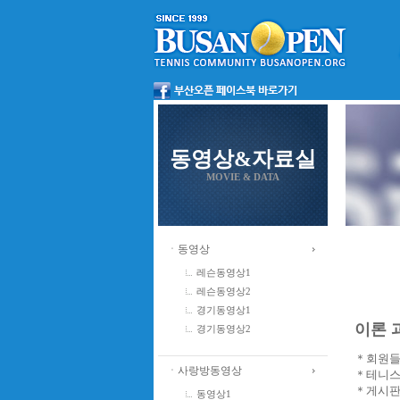
동영상&자료실
MOVIE & DATA
ㆍ동영상
레슨동영상1
레슨동영상2
경기동영상1
이론 과
경기동영상2
＊회원들
ㆍ사랑방동영상
＊테니스
＊게시판
동영상1