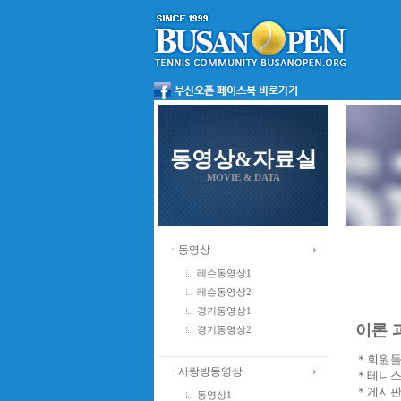
동영상&자료실
MOVIE & DATA
ㆍ동영상
레슨동영상1
레슨동영상2
경기동영상1
이론 과
경기동영상2
＊회원들
ㆍ사랑방동영상
＊테니스
＊게시판
동영상1