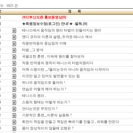
 : 1025 건
지
2012부산오픈 홍보동영상[0]
지
★회원정보수정(로그인) 안내!★ -필독-[0]
5
테니스에서 움직임의 원리 타법이 만들어지는 원리
4
앤디 코치의 이론과 설명,,두꺼운 테니스 에서
3
작용반작용의 중심점의 이해
2
타법 ,,그 분석
1
곡필요한 훈련 , 이속에 원리를 찿아보자
0
작용 반작용의 원칙이 테니스의 타법의원리다
9
어깨 스윙이란 ,,,?돌리는것이 아니라 움직임의 시작이다
8
이것만 알고 있어도 발전할수 있는 팁
7
하나의 움직임으로 돌아라 !
6
연습은 어떻게 해야 하는가 ?
5
테니스의 원리 ,
4
스윙의 형태는 어떻게 되는가 ?
3
안다는것은 무엇인가 ?
2
기본적인 훈련,,,이론의 실용화 ?
1
회전이 꺽임을 만들고 껵임은 빠르기를 만들고 , 파워를 만든다
0
몸이 정상적이지 않을때 요령은 ?