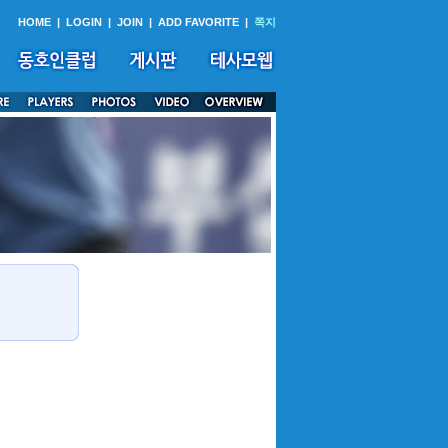
HOME
|
LOGIN
|
JOIN
|
ADD FAVORITE
|
쪽지