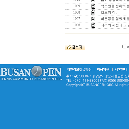
1009
백스윙을 정확히 
1008
엘보의 각 ,
1007
빠른공을 힘있게 칠
1006
타격의 시점과 그 길