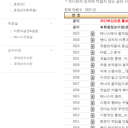
＊게시판의 성격에 적절치 않는 글은 
동영상2
전체 자료수 : 1025 건
동영상3(분류별)
공지
2012부산오픈 홍보
ㆍ자료실
공지
★회원정보수정(로그인
이론과실전&칼럼
1025
테니스에서 움직임
테니스자료실
1024
앤디 코치의 이론과
1023
작용반작용의 중심
ㆍ선수사진
1022
타법 ,,그 분석
국내선수사진
1021
곡필요한 훈련 , 
국외선수사진
1020
작용 반작용의 원
1019
어깨 스윙이란 ,,
1018
이것만 알고 있어도
1017
하나의 움직임으로 
1016
연습은 어떻게 해야
1015
테니스의 원리 ,
1014
스윙의 형태는 어떻
1013
안다는것은 무엇인
1012
기본적인 훈련,,,이
1011
회전이 꺽임을 만들
1010
몸이 정상적이지 않