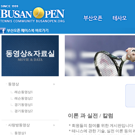
동영상&자료실
MOVIE & DATA
ㆍ동영상
레슨동영상1
레슨동영상2
경기동영상1
경기동영상2
이론 과 실전 / 칼럼
ㆍ사랑방동영상
＊회원들의 참여를 위한 게시판입니다
＊테니스에 관한 기술, 실전 이론 등의
동영상1